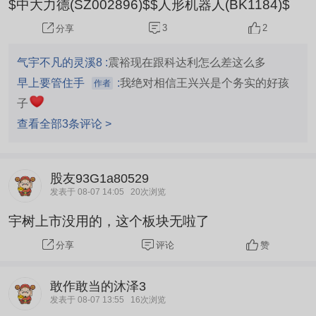
$中大力德(SZ002896)$$人形机器人(BK1184)$
3
2
分享
气宇不凡的灵溪8 :
震裕现在跟科达利怎么差这么多
早上要管住手
:
我绝对相信王兴兴是个务实的好孩
作者
子
查看全部3条评论 >
股友93G1a80529
发表于 08-07 14:05
20次浏览
宇树上市没用的，这个板块无啦了
评论
赞
分享
敢作敢当的沐泽3
发表于 08-07 13:55
16次浏览