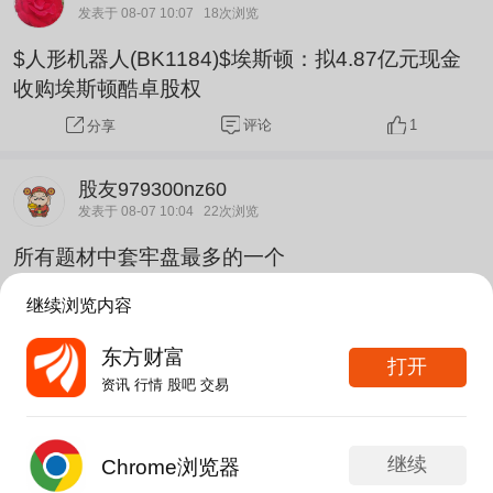
发表于 08-07 10:07
18次浏览
$人形机器人(BK1184)$埃斯顿：拟4.87亿元现金
收购埃斯顿酷卓股权
评论
1
分享
股友979300nz60
发表于 08-07 10:04
22次浏览
所有题材中套牢盘最多的一个
分享
评论
赞
继续浏览内容
东方财富
随风不入夜
打开
发表于 08-07 09:53
14次浏览
资讯 行情 股吧 交易
$人形机器人(BK1184)$今天人形机器人板块肯定
会变红，放心吧！
继续
Chrome浏览器