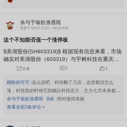
余与于瑜欲渔遇雨
更新于 08-07 15:51
463次浏览
这个不知能否值一个涨停板
$美湖股份(SH603319)$ 根据现有信息来看，市场
确实对美湖股份（603319）与宇树科技在重庆的
合作抱有积极预期，主要基于双方在产业布局和供
3
1
分享
应链上的高度协同。 1.已确立的供应关系：美湖股
份已公开确认，向宇树科技配套的减速器关节模组
顾盼的可可 :
这么说吧，科技翻了几倍，这货都没怎么
零部件已进入正常量产交付阶段。这为双方在重庆
涨，科技跌的时候它跌幅比科技还大，主力七月本来都弃
的进一步合作奠定了基础。 2.产能布局高度重合：
庄了，这次回来只是趁着宇树上市再捞一波罢了。液冷泵
余与于瑜欲渔遇雨
:
绝对值得表扬
作者
美湖股份在重庆西部生产研发基地规划了年产10万
的订单到现在还是0，前期炒作透支的资金都在30+套牢
查看全部3条评论 >
套谐波减速器和10万套...
着，大把散户在里面，你觉得主力会傻到去拉起来给小散
解套？