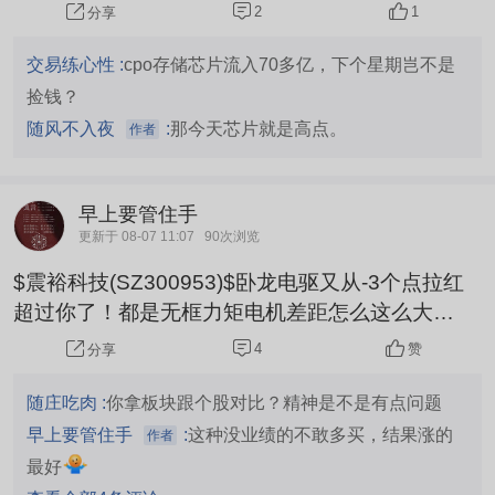
2
1
分享
交易练心性 :
cpo存储芯片流入70多亿，下个星期岂不是
捡钱？
随风不入夜
:
那今天芯片就是高点。
作者
早上要管住手
更新于 08-07 11:07
90次浏览
$震裕科技(SZ300953)$卧龙电驱又从-3个点拉红
超过你了！都是无框力矩电机差距怎么这么大
呢？！$人形机器人(BK1184)$
4
赞
分享
随庄吃肉 :
你拿板块跟个股对比？精神是不是有点问题
早上要管住手
:
这种没业绩的不敢多买，结果涨的
作者
最好