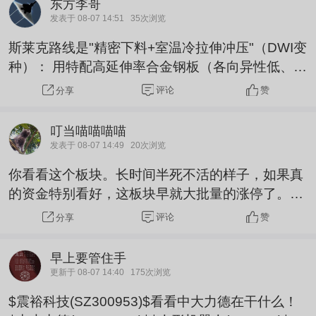
东方李哥
发表于 08-07 14:51
35次浏览
斯莱克路线是"精密下料+室温冷拉伸冲压"（DWI变
种）： 用特配高延伸率合金钢板（各向异性低、球
化率≥95%）做精冲下料，切出柔轮展开环坯； 多
评论
赞
分享
工位模具在室温下对板坯施高压，利用金属塑性变
形把平面料片直接拉成薄壁杯状（壁厚可做到0.3m
叮当喵喵喵喵
m），齿形区近净成形； 保留材料内部纤维流线连
发表于 08-07 14:49
20次浏览
续，冷作硬化提升表面强度，省掉前道热处理退火
你看看这个板块。长时间半死不活的样子，如果真
工序； 后续只做少量精车杯底、滚齿收尾。 本
的资金特别看好，这板块早就大批量的涨停了。科
质：用做易拉罐（0.1mm铝材...
技的资金还在想方设法出货呢。谁有心情管你机器
评论
赞
分享
人。
早上要管住手
更新于 08-07 14:40
175次浏览
$震裕科技(SZ300953)$看看中大力德在干什么！