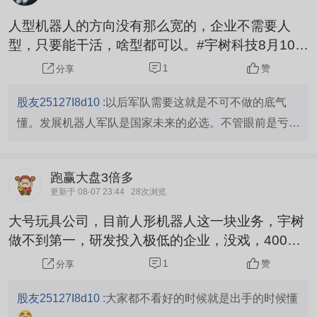
人型机器人的方向没有那么宽的，企业不需要人
型，只要能干活，啥型都可以。#宇树科技8月10日
打新，市值前景几何？#
1
赞
分享
股友25127I8d10 :
以后军队需要这就是不可不做的底气
懂。发展机器人军队是国家未来的必选。不管眼前是亏是
赚必须选择无人机器就是未来你不看好也没用军人以后是
不可能再上战场了这就是降维打击要做未来世界上第一强
跑赢大盘3倍多
国 必须有的东西机器人军队
更新于 08-07 23:44
28次浏览
大号玩具公司，目前人形机器人这一块业务，宇树
做不到第一，研发投入极低的企业，没戏，400只
估值已经等于诈骗了，长鑫值5万亿，宇树值200亿
1
赞
分享
#宇树科技8月10日打新，市值前景几何？#
股友25127I8d10 :
大家都不看好的时候就是出手的时候懂