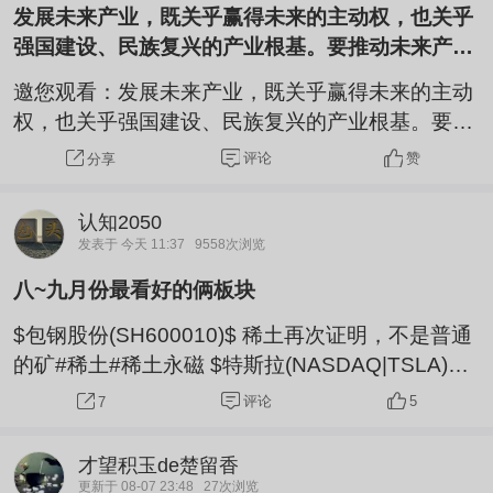
约。 2. 技术研发与测试合作单位 宇树机器人：XT减速器
发展未来产业，既关乎赢得未来的主动权，也关乎
小批量测试，无正式供货订单。 特斯拉：样品测试阶
强国建设、民族复兴的产业根基。要推动未来产业
段，无公开量产供货协议。 河北工业大学：XT减速器测
从“热起来”
邀您观看：发展未来产业，既关乎赢得未来的主动
试与技术合作，已交付小批量产品。 罗生集团：合作开
权，也关乎强国建设、民族复兴的产业根基。要推
拓减速器出海渠道。
动未来产业从“热起来”转向“强起来”。#突破瓶颈发
评论
赞
分享
展未来产业问题探析#未来产业
认知2050
发表于 今天 11:37
9558次浏览
八~九月份最看好的俩板块
$包钢股份(SH600010)$ 稀土再次证明，不是普通
的矿#稀土#稀土永磁 $特斯拉(NASDAQ|TSLA)
$$人形机器人(BK1184)$#稀土缺口或持续扩大，
评论
5
7
如何把握机遇？##特朗普发布会提出多项惊人战略
#
才望积玉de楚留香
更新于 08-07 23:48
27次浏览