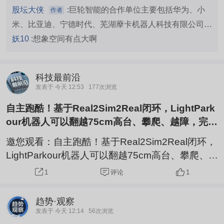
即可全面量产。朝着建成科技强国的宏伟目标奋勇
股坛大侠
:
巨轮智能的合作单位主要包括华为、小
作者
前进，人工智能、人形机器人是中米竞争争夺的科
米、比亚迪、宁德时代、芜湖藦卡机器人科技有限公司
技高地，是中国的战略布局，是国家意志，国产替
（藦卡机器人）、傅利叶智能、隆基绿能、昆山市模具工
妖10 :
想象空间有点大啊
代，科技强国，巨轮智能002031，抢抓第四次工
业协会等战略合作与量产供货单位，以及宇树机器人、特
业革命发展机遇，加快推进...
斯拉、河北工业大学、罗生集团等技术研发与测试合作单
科技最前沿
位。 1. 战略合作与量产供货单位 华为：共建XT-Huawei
发表于 今天 12:53
177次浏览
联合实验室，聚焦智能制造和精密减速器技术研发。 小
自主跑酷！基于Real2Sim2Real闭环，LightPark
米：为CyberOne定制谐波减速器，2025年Q1订单2800
our机器人可以翻越75cm高台、攀爬、越障，完全
万元。 比亚迪：JLRV系列RV减速器用于焊接机器人，
机载视觉感知决策，不需要预编动作！来自LightO
获约30万台/年订单。 宁德时代：RV减速器中标，用于
邀您观看：自主跑酷！基于Real2Sim2Real闭环，
rigins团队！#机器人跑酷#Li
LightParkour机器人可以翻越75cm高台、攀爬、越
AGV等自动化设备。 芜湖藦卡机器人科技有限公司（藦
障，完全机载视觉感知决策，不需要预编动作！来
卡机器人）：战略签约，获RV减速器批量供货，XT减速
评论
1
1
自LightOrigins团队！#机器人跑酷#Li
器早期适配。 傅利叶智能：重载谐波减速机，2025年Q1
订单1500万元。 隆基绿能：供应光伏硅片搬运机器人减
趋势·观察
发表于 今天 12:14
56次浏览
速机。 昆山市模具工业协会：达成战略合作意向并签