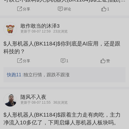
H000001)$
评论
1
分享
敢作敢当的沐泽3
更新于 08-07 12:59
23次浏览
$人形机器人(BK1184)$你到底是AI应用，还是跟
科技的？
1
赞
分享
快跑11 :
独立行情，跟跌不跟涨
随风不入夜
更新于 08-07 11:55
36次浏览
$人形机器人(BK1184)$跟着主力走有肉吃，主力
净流入10多亿了，下周启爆人形机器人板块吗。