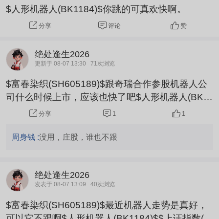
$人形机器人(BK1184)$你跳的可真欢快啊。
评论
赞
分享
绝处逢生2026
更新于 08-07 13:30
71次浏览
$富春染织(SH605189)$跟奇瑞合作参股机器人公
司什么时候上市，应该也快了吧$人形机器人(BK1
184)$$上证指数(SH000001)$
1
1
分享
周身钱 :
没用，庄股，谁也不跟
绝处逢生2026
发表于 08-07 13:09
40次浏览
$富春染织(SH605189)$最近机器人走势是真好，
可以它不跟啊$人形机器人(BK1184)$$上证指数(S