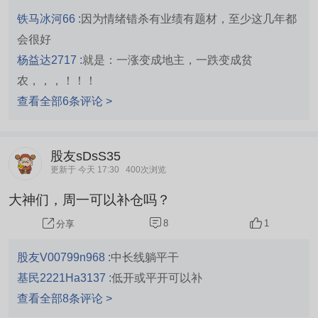
铁马冰河66 :
因为情绪错杀有业绩有题材，至少这几年都
会很好
杨益达2717 :
就是：一涨变成地主，一跌变成贫
农，，，！！！
查看全部6条评论 >
股友sDsS35
更新于 今天 17:30
400次浏览
大神们，周一可以补仓吗？
8
1
分享
股友V00799n968 :
中长线躺平干
基民2221Ha3137 :
低开或平开可以补
查看全部8条评论 >