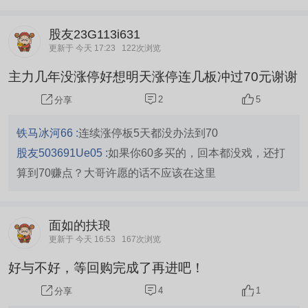
股友23G113i631
更新于 今天 17:23
122次浏览
主力几年没涨停好想明天涨停连几板冲过70元谢谢
2
5
分享
铁马冰河66 :
连续涨停板5天都没办法到70
股友503691Ue05 :
如果你60多买的，回本都没戏，还打
算到70赚点？大哥许愿的话不应该在这里
面如的扶琅
更新于 今天 16:53
167次浏览
好与不好，等回购完成了再进吧！
4
1
分享