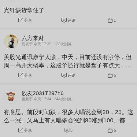
光纤缺货拿住了
评论
1
分享
六方来财
发表于 今天 17:39
128次浏览
美股光通讯康宁大涨，中天，目前还没有涨停，但
周一高开大概率，这股价还行就是盘子有点大，题
材业绩没问题，周一部分人觉得可能会回调，如果
评论
6
分享
周一不回调直接拉大阳线，情绪值直接拉满，后续
看涨
股友2031T297h6
更新于 今天 17:34
244次浏览
有意思。前段时间跌，很多人唱说会到20，25。这
么一涨，又马上有人唱多会涨到80涨到100。都怎
么了
6
6
分享