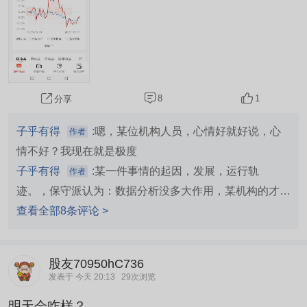
8
1
分享
子乎有得
:
嗯，某位机构人员，心情好就好说，心
作者
情不好？我现在就是极度
子乎有得
:
某一件事情的起因，发展，运行轨
作者
迹。，保守派认为：数据分析没多大作用，某机构的才有
用，不知道什么时候收割，落袋为安！激进派认为：芝麻
查看全部8条评论 >
开花，节节高。相信资本的力量，我要多赚！温和派认
为：逢高出点货，留点做中波段，短波段，，，，上述所
股友70950hC736
言，也只是也许，并不代表事物发展的必然规律！！嗯，
发表于 今天 20:13
29次浏览
唱首歌：我的爰对你说，一个故事！
明天会咋样？