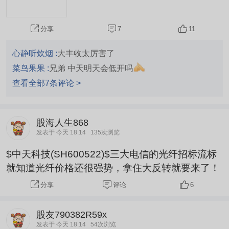
7
11
分享
心静听炊烟 :
大丰收太厉害了
菜鸟果果 :
兄弟 中天明天会低开吗
查看全部7条评论 >
股海人生868
发表于 今天 18:14
135次浏览
$中天科技(SH600522)$三大电信的光纤招标流标
就知道光纤价格还很强势，拿住大反转就要来了！
评论
6
分享
股友790382R59x
发表于 今天 18:14
54次浏览