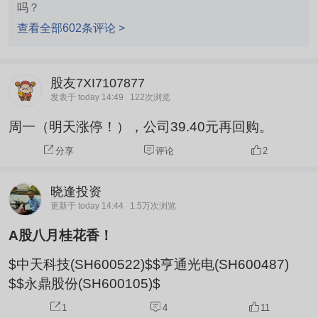
吗？
查看全部602条评论 >
股友7XI7107877
发表于 today 14:49
122次浏览
周一（明天涨停！），公司39.40元再回购。
分享
评论
2
晓逢投资
更新于 today 14:44
1.5万次浏览
A股八月桂花香！
$中天科技(SH600522)$$亨通光电(SH600487)
$$永鼎股份(SH600105)$
1
4
11