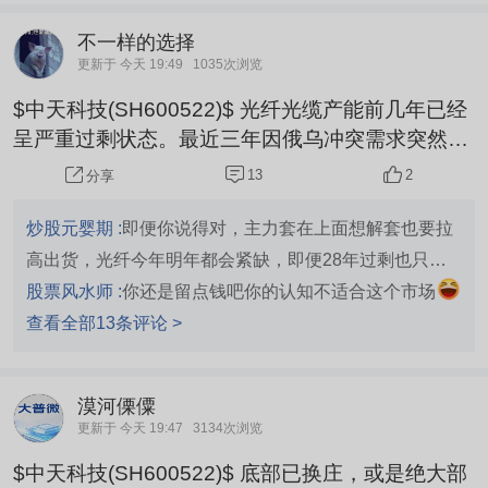
不一样的选择
更新于 今天 19:49
1035次浏览
$中天科技(SH600522)$ 光纤光缆产能前几年已经
呈严重过剩状态。最近三年因俄乌冲突需求突然增
加，如果冲突今年能结束，AI大基建项目已经渐
13
2
分享
缓。中天科技将回归常态。今年目标价16元，年底
回来验货。
炒股元婴期 :
即便你说得对，主力套在上面想解套也要拉
高出货，光纤今年明年都会紧缺，即便28年过剩也只是
低端光纤
股票风水师 :
你还是留点钱吧你的认知不适合这个市场
查看全部13条评论 >
漠河傈僳
更新于 今天 19:47
3134次浏览
$中天科技(SH600522)$ 底部已换庄，或是绝大部