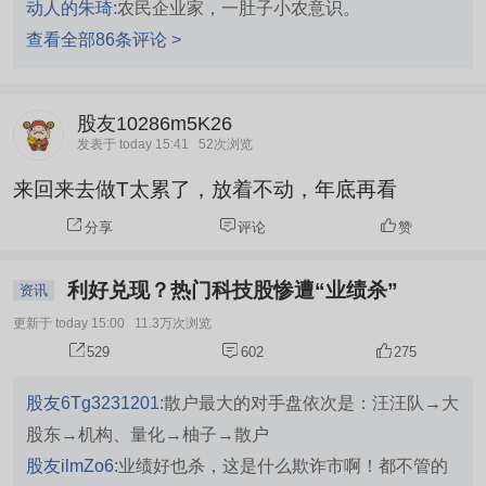
动人的朱琦:
农民企业家，一肚子小农意识。
查看全部86条评论 >
股友10286m5K26
发表于 today 15:41
52次浏览
来回来去做T太累了，放着不动，年底再看
分享
评论
赞
利好兑现？热门科技股惨遭“业绩杀”
资讯
更新于 today 15:00
11.3万次浏览
529
602
275
股友6Tg3231201:
散户最大的对手盘依次是：汪汪队→大
股东→机构、量化→柚子→散户
股友ilmZo6:
业绩好也杀，这是什么欺诈市啊！都不管的