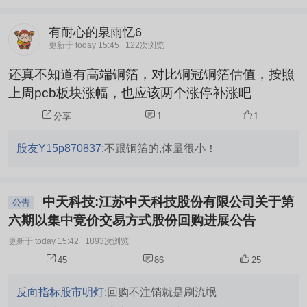
有耐心的泉雨忆6
更新于 today 15:45
122次浏览
还真不知道有高端铜箔，对比铜冠铜箔估值，按照
上周pcb板块涨幅，也应该两个涨停补涨吧
分享
1
1
股友Y15p870837:
不跟铜箔的,体量很小！
中天科技:江苏中天科技股份有限公司关于第
公告
六期以集中竞价交易方式股份回购进展公告
更新于 today 15:42
1893次浏览
45
86
25
反向指标股市明灯:
回购不注销就是刷流氓