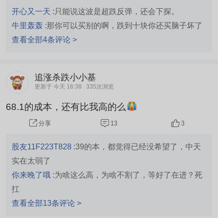
开心又一天 :
只能说这波是超跌反弹，还会下探。
牛里轰轰 :
那你可以买别的啊，跌到十块你还买脑子坏了
查看全部4条评论 >
追涨杀跌小小基
更新于 今天 16:38
335次浏览
68.1的成本，还有比我高的么
13
3
分享
股友11F223T828 :
39的本，都觉得已经没希望了，中天
实在太弱了
你来晚了哦 :
为啥这么高，为啥不割了，等好了在进？死
扛
查看全部13条评论 >