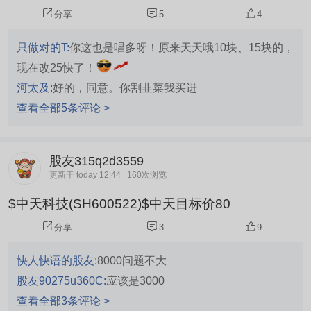
分享
5
4
只做对的T:
你这也是唱多呀！原来天天哦10块、15块的，
现在改25快了！
河太及:
好的，同意。你割韭菜我买进
查看全部5条评论 >
股友315q2d3559
更新于 today 12:44
160次浏览
$中天科技(SH600522)$中天目标价80
分享
3
9
快人快语的股友:
8000问题不大
股友90275u360C:
应该是3000
查看全部3条评论 >