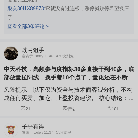
股友30I1X89873:
它就没有过连板，涨停就跌停希望换庄
了
查看全部3条评论 >
战马狙手
发表于 today 11:40
420次浏览
中天科技，高频参与度指标30多直接干到40多，底
部放量拉阳线，换手都10个点了，量化还在不断加
仓？
风险提示：以下仅为资金与技术面客观分析，不构
成任何买卖、加仓、止盈投资建议。 核心结论：活
跃度指标从30+飙升至40+、单日换手率逼近10%
21
评论
101
属于底部筹码大规模交换的启动信号；量化资金持
续加仓不是单边拉升信号，更多是利用高波动做日
子乎有得
内高频T+0套利+底仓分批布局，短期行情进入分
发表于 today 11:37
55次浏览