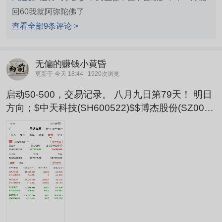
回60我就阿弥陀佛了
查看全部9条评论 >
无偏的赚钱小黄昏
更新于 今天 18:44
1920次浏览
启动50-500，交易记录。 八月九日第79天！ 明日
方向；$中天科技(SH600522)$$博杰股份(SZ0029
75)$ 今日持仓有图！ 喜欢黄昏哥的兄弟姐妹们路
过点个关注，文明交流，感谢您们一路支持。股市
长虹，财富滚滚。【声明】此内容为个人心得，不
构成任何投资建议。保持好心态。