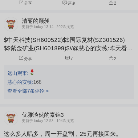
分享
评论
2
清丽的顾昶
更新于 today 13:14
292次浏览
$中天科技(SH600522)$$国际复材(SZ301526)
$$紫金矿业(SH601899)$//@慧心的安薇:昨天看了
早评，今天药明和行云都走出来了，远哥这节奏确
分享
7
2
实稳
远山观市:
慧心的安薇:
168
查看全部7条评论 >
优雅淡然的素锦3
更新于 today 12:53
194次浏览
这么多人唱多，周一开盘割，25元再接回来。