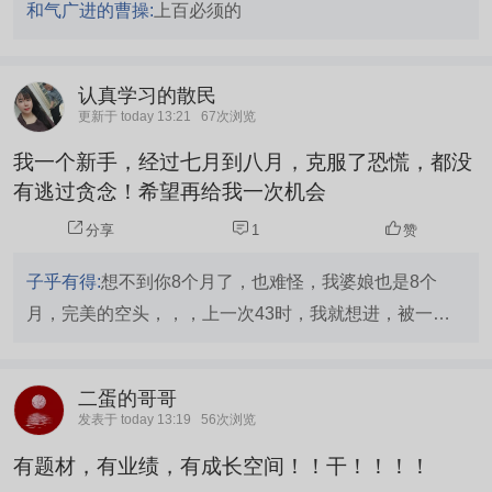
和气广进的曹操:
上百必须的
认真学习的散民
更新于 today 13:21
67次浏览
我一个新手，经过七月到八月，克服了恐慌，都没
有逃过贪念！希望再给我一次机会
分享
1
赞
子乎有得:
想不到你8个月了，也难怪，我婆娘也是8个
月，完美的空头，，，上一次43时，我就想进，被一位
大哥拦住了，避免了一些损失，也得到过很多人的帮助，
提高了认知，开拓了视野，扩展了思维，，，，愿你安好
二蛋的哥哥
吧！
发表于 today 13:19
56次浏览
有题材，有业绩，有成长空间！！干！！！！