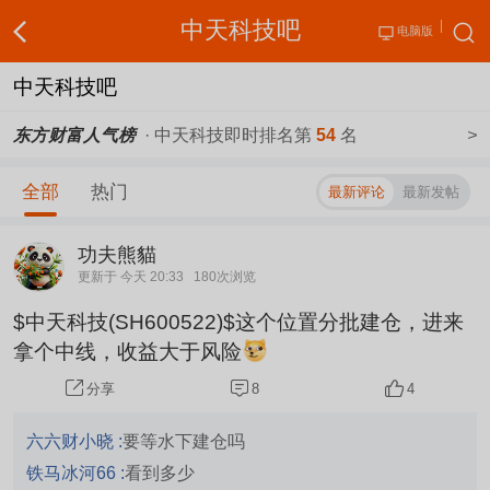
中天科技吧
电脑版
中天科技吧
东方财富人气榜
· 中天科技即时排名第
54
名
>
全部
热门
最新评论
最新发帖
功夫熊貓
更新于 今天 20:33
180次浏览
$中天科技(SH600522)$这个位置分批建仓，进来
拿个中线，收益大于风险
8
4
分享
六六财小晓 :
要等水下建仓吗
铁马冰河66 :
看到多少