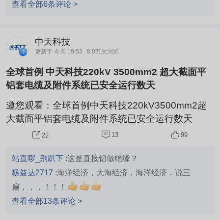
仅十几，流通市值60多亿元，减出第一，二大股东占比
查看全部6条评论 >
近43%后（一致行动人）实际流通市值30多亿元，每股
净资产，公积金，未分配利润都非常高，典型的小盘绩优
中天科技
势优股，挖黄金坑洗盘之后，近期持续振荡攀升，大圆弧
更新于 今天 19:53
8.0万次浏览
W底，趋势越来越强，蓄势待发随时都可启动创新高迹象
全球首例 中天科技220kV 3500mm2 超大截面平
明显，又是很好的介入潜伏良机，珍惜并加仓耐心的持
铝套电缆及附件系统已安全运行数天
有，必有厚报，后市验证
邀您观看：全球首例中天科技220kV3500mm2超
大截面平铝套电缆及附件系统已安全运行数天
13
99
22
站直啰_别趴下 :
这是直接铝做绝缘？
杨益达2717 :
海洋经济，大海经济，海洋经济，说三
遍，，，！！！
查看全部13条评论 >