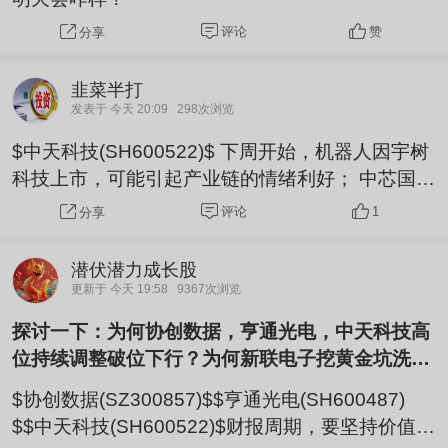
评论
赞
分享
韭菜半打
发表于 今天 20:09
298次浏览
$中天科技(SH600522)$ 下周开始，机器人因宇树
科技上市，可能引起产业链的情绪利好； 中芯国际
财报亮眼，利好半导体设备，封测，耗材等。 应该
评论
1
分享
还是科技主线，回撤就布局AI应用，或者就是加仓
科技的机会。 $卫宁健康(SZ300253)$
潜伏潜力成长股
更新于 今天 19:58
9367次浏览
探讨一下：为何协创数据，亨通光电，中天科技高
位持续调整破位下行？为何新联电子挖黄金坑洗盘
之后，底部持续振荡上行？它们后市会怎样？
$协创数据(SZ300857)$$亨通光电(SH600487)
$$中天科技(SH600522)$财报周期，要坚持价值投