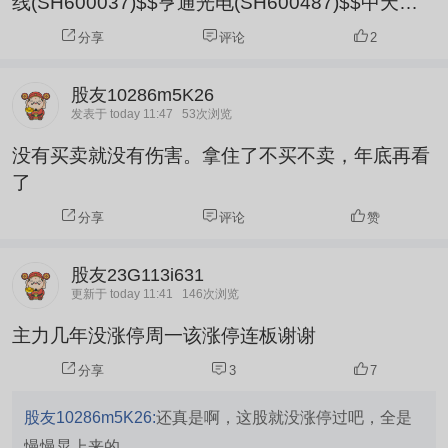
线(SH600037)$$亨通光电(SH600487)$$中天科
技(SH600522)$
分享
评论
2
股友10286m5K26
发表于 today 11:47
53次浏览
没有买卖就没有伤害。拿住了不买不卖，年底再看
了
分享
评论
赞
股友23G113i631
更新于 today 11:41
146次浏览
主力几年没涨停周一该涨停连板谢谢
分享
3
7
股友10286m5K26:
还真是啊，这股就没涨停过吧，全是
慢慢晃上来的