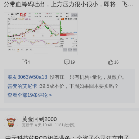
分带血筹码吐出，上方压力很小很小，即将一飞冲
天，我的观点，不一定准确，不喜勿喷。
19
16
4
股友3063W50a13 :
没有庄，只有机构+量化，及散户。
善变的艾尼卡 :
39.5成本价，下周如果回本要卖吗？
查看全部19条评论 >
黄金回到2000
更新于 今天 19:40
1181次浏览
.中天科技的PCB相关业务：全资子公司江东电子