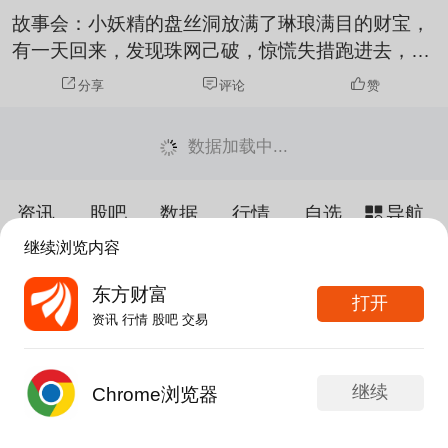
歧震荡蓄力阶段，直接加速拉升概率偏低。 一、先
故事会：小妖精的盘丝洞放满了琳琅满目的财宝，
拆解三大盘面信号的真实含义 1.高频参与度指标跳
有一天回来，发现珠网己破，惊慌失措跑进去，
升：从冷门标的变成资金博弈核心标...
咦，怎么不见了几箱珠宝？哈哈哈哈哈哈哈，笑死
分享
评论
赞
我了
数据加载中...
资讯
股吧
数据
行情
自选
导航
继续浏览内容
触屏版
电脑版
东方财富
打开
给网站提点意见
下载APP
资讯 行情 股吧 交易
手机东方财富网 eastmoney.com
网站备案号:沪ICP备05006054号-11
继续
Chrome浏览器
发帖
APP内打开