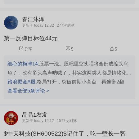
春江沐泽
更新于 today 12:32
277次浏览
第一反弹目标位44元
分享
5
5
细心的梅津14:
股票一涨。股吧里空头唱将全部成缩头乌
龟了，改有多头高声呐喊了，其实这两类人都是情绪化股
民的代表，跌的时候叫25，20，18，10元都有，甚至有
踏浪掘金A股:
格局打开，突破前期小高点，再连翻2翻
极端的叫到8元，涨的时候同样如此，中天股价尚未突破
查看全部5条评论 >
35元，吧里已经在叫45，50，60元了，甚至有人直接叫
出80，100高价来，所以许多股民是没有客观的理性，只
晶晶1发发
有贪得无厌的贪心。
更新于 today 12:12
1577次浏览
$中天科技(SH600522)$记住了，吃一堑长一智