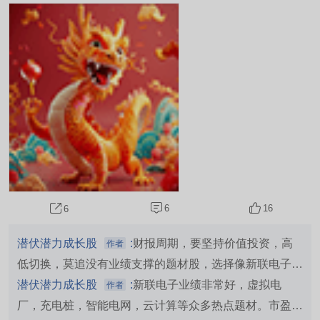
资，高低切换，莫追没有业绩支撑的题材股，选择
像新联电子这样业绩持续高增长非常优秀，挖黄金
坑调整充分的成长股中长线分批潜伏，收益稳，4
月21日工信部：正在开展算电协同政策研究和标准
制定。大利好来了。财报周期，要坚持管理层倡导
价值投资，进退有度高低切换，坚决抛弃炒过头了
没有业绩支撑的题...
6
16
6
潜伏潜力成长股
:
财报周期，要坚持价值投资，高
作者
低切换，莫追没有业绩支撑的题材股，选择像新联电子这
样业绩持续高增长非常优秀，挖黄金坑调整充分的成长股
潜伏潜力成长股
:
新联电子业绩非常好，虚拟电
作者
中长线分批潜伏，收益稳，
厂，充电桩，智能电网，云计算等众多热点题材。市盈率