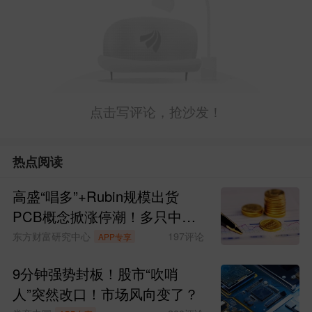
点击写评论，抢沙发！
热点阅读
高盛“唱多”+Rubin规模出货
PCB概念掀涨停潮！多只中报
预增股获资金青睐(名单)
东方财富研究中心
197
评论
APP专享
9分钟强势封板！股市“吹哨
人”突然改口！市场风向变了？