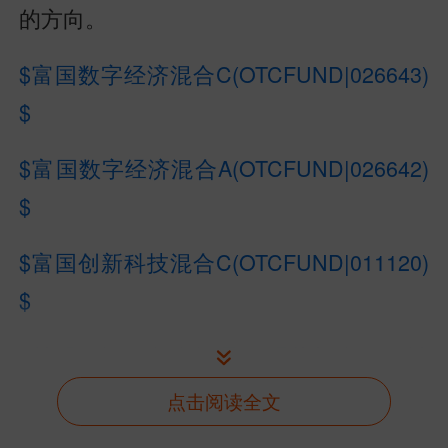
的方向。
$富国数字经济混合C(OTCFUND|026643)
$
$富国数字经济混合A(OTCFUND|026642)
$
$富国创新科技混合C(OTCFUND|011120)
$
#炒股日记#
#复盘记录#
#强势机会#
#云计
算板块走高，行情逻辑是什么？#
#美军称
点击阅读全文
开始对伊朗发动系列打击#