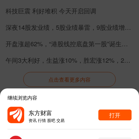
科技巨震 利好堆积 今天开启回调
深夜14股发业绩，5股业绩暴雷，9股业绩增
长，别搞错方向
开盘涨超62%，“港股线控底盘第一股”诞生！
拿森科技正式登陆港交所
午间3大利好，生益涨10%，胜宏涨12%，26
个PCB股集体涨停
点击查看更多内容
继续浏览内容
资讯
股吧
数据
行情
自选
导航
东方财富
打开
资讯 行情 股吧 交易
触屏版
电脑版
东方财富APP内打开