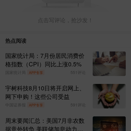
摩根大通
分析师5月下旬写道：“消费者似
乎已悄然做出经济抉择。面对汽油、柴油
及机票价格的上涨，许多人似乎已逐渐减
少依赖石油的交通方式。”
点击写评论，抢沙发！
自伊朗战争爆发以来，中国大幅削减原油
热点阅读
进口，部分原因是动用了油价低廉时的储
备库存，这缓解了霍尔木兹海峡几乎完全
国家统计局：7月份居民消费价
格指数（CPI）同比上涨0.5%
封锁造成的供应紧张，并抑制了油价上
国家统计局
551
评论
APP专享
涨。
宇树科技8月10日将开启网上、
继4月锐减20%之后，中国5月的原油进口
网下申购！这些公司受益
量又骤降29%至每日780万桶，创八年来最