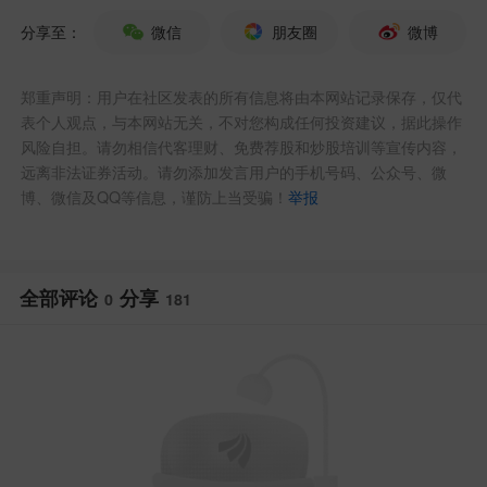
运量同比增长约10%，而去年同期仅增长
分享至：
微信
朋友圈
微博
约5%。许多城市的地铁或已电动化的德士
出行量也在快速增长。
郑重声明：用户在社区发表的所有信息将由本网站记录保存，仅代
表个人观点，与本网站无关，不对您构成任何投资建议，据此操作
中国电动汽车保有量目前位居全球之首，4
风险自担。请勿相信代客理财、免费荐股和炒股培训等宣传内容，
远离非法证券活动。请勿添加发言用户的手机号码、公众号、微
月的使用率也有所提升。中国充电联盟的
博、微信及QQ等信息，谨防上当受骗！
举报
数据显示，充电量同比增长69%，创历史
新高。
这些数据表明，中国的燃料需求可能低于
此前外界的预期，这意味着对进口石油的
全部评论
分享
0
181
需求将减少。中国原油消费量的大约一半
被提炼成柴油或汽油。