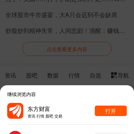
费的下降是由于出行受限，现在的不同之
周末重磅！老特又画K线
处在于，需求正在自发地下降。”
完了！美国……打个伊朗还弹药不足……40万
这些外国机构分析师分析得头头是道，还
亿美元美债拿什么还？
不如中国国家能源局的2025年数据更有说
全球股市牛市盛宴，大A只会迟到不会缺席
服力。这些数据充分证明了中国绿电、能
炒股炒到精神失常，人间悲剧！清醒：赚钱永
源结构、“碳中和”取得的巨大成绩——
远是为了生活，不是毁掉生活！
点击查看更多内容
可再生能源装机占比超六成，其中风电、
太阳能
发电新增装机超4.3亿千瓦，累计装
继续浏览内容
机占比接近一半，历史性超过火电。2025
资讯
股吧
数据
行情
自选
导航
东方财富
打开
年，全国可再生能源发电新增装机4.52亿
资讯 行情 股吧 交易
触屏版
电脑版
千瓦，同比增长21%，占全国电力新增装
东方财富APP内打开