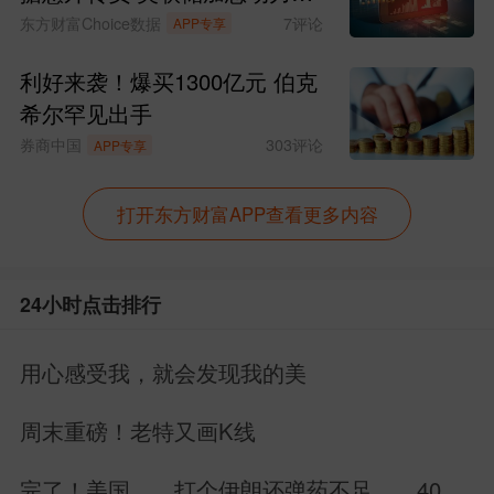
中国证券报
591
评论
APP专享
低水平。
周末要闻汇总：美国7月非农数
据意外转负 美联储加息动力骤
分析师指出，若中国不进一步动用战略储
减
东方财富Choice数据
7
评论
APP专享
备，这一水平将难以维持。不过，若中国
民众出行模式的改变持续下去，进而加速
利好来袭！爆买1300亿元 伯克
希尔罕见出手
燃料消耗的下降，将对全球石油需求以及
券商中国
303
评论
APP专享
本已面临产能过剩的中国炼油行业产生重
大影响。
打开东方财富APP查看更多内容
标普全球
分析师说，得益于电动汽车普及
24小时点击排行
和公共交通电动化与普及，中国汽柴油的
需求弹性现已大幅增强。“疫情期间燃油消
用心感受我，就会发现我的美