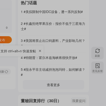
热
热门话题
面
1 #美拟限制中国IDC设备，遭一系列反制#
门
2 #长鑫拒绝苹果压价：报价不低于三星海力
加
0
士#
主
发布
3 #美国将禁止出口钨废料，产业影响几何？
载
#
支持 ctrl+alt+n 快速发帖
刷新
题
4 #特朗普：霍尔木兹海峡将很快开放#
中...
5 #段永平非主动减持泡泡玛特，如何解读？
意见反馈
刷新
吧
#
查看更多
热
董秘回复排行（30日）
我要提问