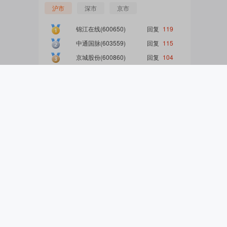
沪市
深市
京市
门
锦江在线
(
600650
)
回复
119
中通国脉
(
603559
)
回复
115
概
京城股份
(
600860
)
回复
104
永泰能源
(
600157
)
回复
89
宝地矿业
(
601121
)
回复
83
念
用户推荐
换一换
吧
找长坡滚雪球
关注
1817
粉丝
283.55W
阅读
基客星球
关注
我
279
粉丝
5.40W
阅读
三年一倍后花园
关注
关
2.19W
粉丝
400.40W
阅读