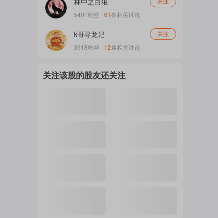
林中之白狼
关注
简单总结一下...
5401
粉丝
61
条相关讨论
注
k哥寻龙记
关注
3918
粉丝
12
条相关讨论
的
关注该股的股友还关注
吧
更
多