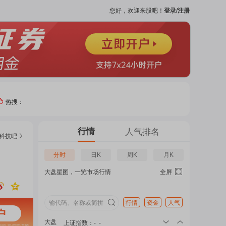
您好，欢迎来股吧！
登录/注册
热搜：
热门
行情
人气排名
科技
吧
个股
分时
日K
周K
月K
大盘星图，一览市场行情
全屏
吧
页
行情
资金
人气
大盘
上证指数
：
-
-