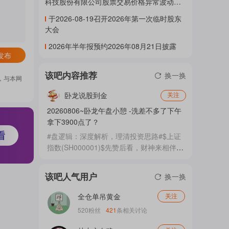
科技股份有限公司股票交易价格异常波动公
告》
门
于2026-08-19召开2026年第一次临时股东
大会
2026年半年报预约2026年08月21日披露
概
发布
该吧内容推荐
换一换
，与本网
念
卧龙说股到金
关注
20260806~卧龙午盘小憩 -洗差不多了下午
拿下3900点了？
吧
#盘逻辑：深度解析，理清投资思路#$上证
指数(SH000001)$先赞后看，财神来相伴！
[财神][牛] 上午盘子洗的差不多了，下午一
蹴而就，顺利成章，一鼓作气的拿下3900
该吧人气用户
我
换一换
点吧！上午卧龙低吸高跑，抢碗鸡腿回家
了，目前依然是八成仓位，持股待涨！ 上
全仓单吊黄金
关注
证指数目前站上了三线，短线看多做多不动
520
粉丝
421
条相关讨论
摇了。三线上方，持股待涨，知行合一。做
关
为散户，就是要执行计划就好了吧！ 还是