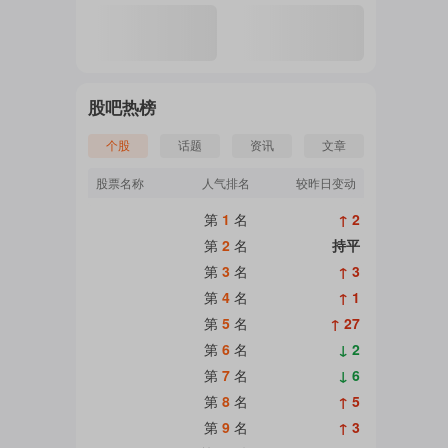
股吧热榜
个股
话题
资讯
文章
股票名称
人气排名
较昨日变动
第
1
名
↑ 2
第
2
名
持平
第
3
名
↑ 3
第
4
名
↑ 1
第
5
名
↑ 27
第
6
名
↓ 2
第
7
名
↓ 6
第
8
名
↑ 5
第
9
名
↑ 3