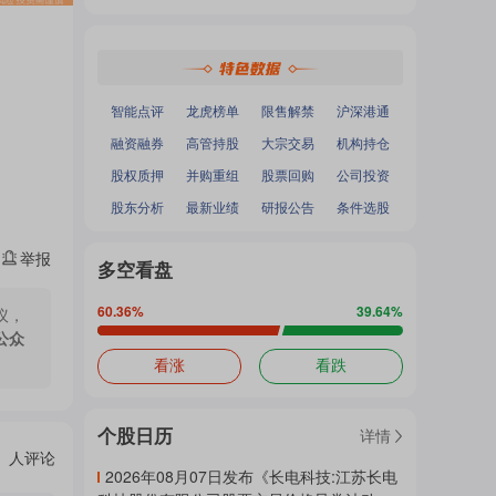
热
深证成指
：
-
-
面
沪深300
：
-
-
中小100
：
-
-
创业板指
：
-
-
门
加
智能点评
龙虎榜单
限售解禁
沪深港通
融资融券
高管持股
大宗交易
机构持仓
主
股权质押
并购重组
股票回购
公司投资
载
股东分析
最新业绩
研报公告
条件选股
举报
题
多空看盘
中...
60.36
%
39.64
%
议，
公众
吧
看涨
看跌
个股日历
详情
热
人评论
2026年08月07日发布《长电科技:江苏长电