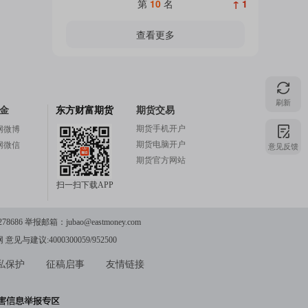
第
10
名
↑ 1
查看更多
刷新
金
东方财富期货
期货交易
期货手机开户
网微博
期货电脑开户
意见反馈
网微信
期货官方网站
扫一扫下载APP
78686 举报邮箱：
jubao@eastmoney.com
网
意见与建议:4000300059/952500
私保护
征稿启事
友情链接