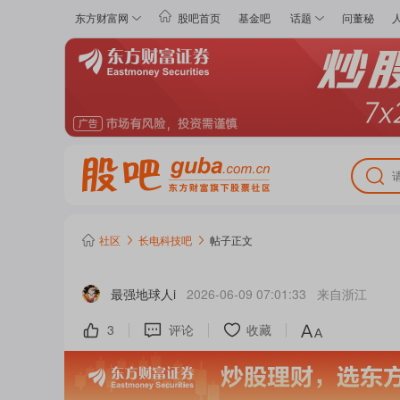
东方财富网
股吧首页
基金吧
话题
问董秘
社区
长电科技
吧
帖子正文
最强地球人i
2026-06-09 07:01:33
来自
浙江
3
评论
收藏