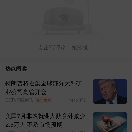
10.
宏盛股份
：控股股东，拟套现0.52亿
二、高管（董事/高管）减持
1.
安集科技
：董事、高管，拟套现0.89亿
点击写评论，抢沙发！
2.
鼎汉技术
：公司高管，拟套现0.35亿
3.
亚联机械
：管理层持股平台，套现0.41
热点阅读
亿
特朗普将召集全球部分大型矿
业公司高管开会
三、5%以上核心股东减持
CCTV国际时讯
1415
评论
APP专享
1.
兴业股份
：大额财务股东，拟套现0.77
美国7月非农就业人数意外减少
亿
2.3万人 不及市场预期