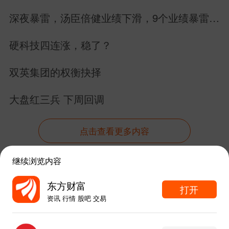
险）
深夜暴雷，汤臣倍健业绩下滑，9个业绩暴雷，
*ST 正平：股价异动，持续交易风险，存
22个业绩增长
硬科技四连涨，稳了？
在面值退市隐患
双英集团的权衡抉择
*ST 清越：股价濒临退市，退市风险提示
大盘红三兵 下周回调
*ST 英飞：股价异常波动，基本面偏弱，
退市预警
点击查看更多内容
*ST 国中：股票交易风险提示，经营承压
继续浏览内容
资讯
股吧
数据
行情
自选
导航
*ST 景谷：ST 交易风险，退市预警
东方财富
打开
资讯 行情 股吧 交易
触屏版
电脑版
*ST 中迪：子公司地块司法拍卖，资产受
东方财富APP内打开