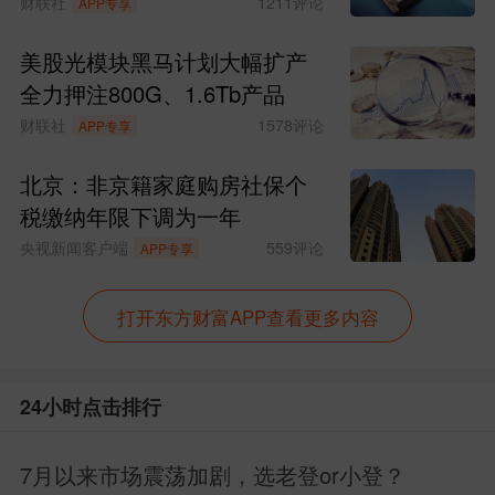
财联社
1211
评论
APP专享
2.
天源迪科
：持股5%股东，拟套现1.25亿
美股光模块黑马计划大幅扩产
3.
鼎捷数智
：5%以上股东，套现0.93亿
全力押注800G、1.6Tb产品
财联社
1578
评论
APP专享
4.
必易微
：持股5%机构股东，拟套现2.18
北京：非京籍家庭购房社保个
亿
税缴纳年限下调为一年
5.
赛微微电
：产业财务股东，协议转让套
央视新闻客户端
559
评论
APP专享
现3.05亿
打开东方财富APP查看更多内容
6月3日晚上提示风险的公司名单：（23个
提示风险）
24小时点击排行
一、ST 退市 / 面值退市风险（退市高风
7月以来市场震荡加剧，选老登or小登？