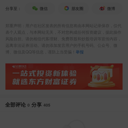
5.
盛美上海
：实控+一致行动人，拟套现4.
分享至：
微信
朋友圈
微博
75亿
郑重声明：用户在社区发表的所有信息将由本网站记录保存，仅代
6.
精研科技
：实控+控股股东，拟套现2.91
表个人观点，与本网站无关，不对您构成任何投资建议，据此操作
风险自担。请勿相信代客理财、免费荐股和炒股培训等宣传内容，
亿
远离非法证券活动。请勿添加发言用户的手机号码、公众号、微
博、微信及QQ等信息，谨防上当受骗！
举报
7.
奥普光电
：控股股东，拟套现1.57亿
8.
*ST亚士
：实控一致行动人被动平仓，套
现0.68亿
9.
锡业股份
：控股股东+一致行动人，套现
全部评论
分享
0
405
5.36亿