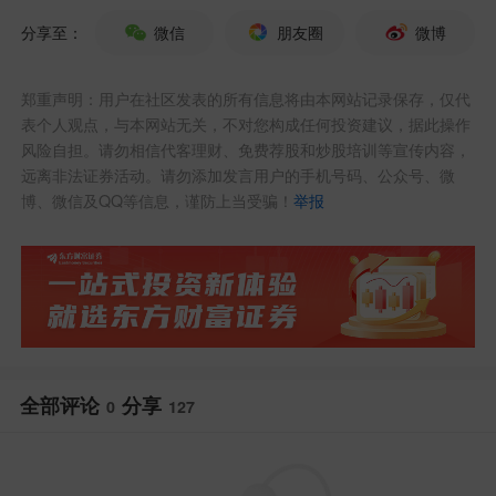
整体而言，经历了连续两天反弹，明天A
分享至：
微信
朋友圈
微博
股调整也是正常的。
郑重声明：用户在社区发表的所有信息将由本网站记录保存，仅代
其实涨跌不重要，投资最重要的是如何应
表个人观点，与本网站无关，不对您构成任何投资建议，据此操作
风险自担。请勿相信代客理财、免费荐股和炒股培训等宣传内容，
对！
远离非法证券活动。请勿添加发言用户的手机号码、公众号、微
博、微信及QQ等信息，谨防上当受骗！
举报
如果明天调整，继续践行大跌大买，小跌
小买的投资策略即可。
对于科技牛依旧保有信仰，继续拥抱大科
技不动摇！
全部评论
分享
0
127
而且新闻联播：
长线外资看好中国，持续
加码硬科技。