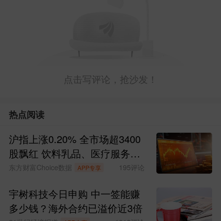
A股又上新闻联播了，重点是外资、硬科
技，现在我们在AI领域是世界唯一与美国
坐在一张桌子上的，潜力无限。
点击写评论，抢沙发！
热点阅读
沪指上涨0.20% 全市场超3400
股飘红 饮料乳品、医疗服务领
涨
东方财富Choice数据
195
评论
APP专享
宇树科技今日申购 中一签能赚
多少钱？海外合约已溢价近3倍
所以外资也疯狂押注，
摩根士丹利
、
高盛