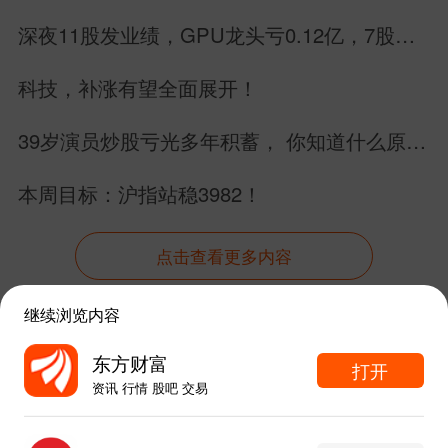
深夜11股发业绩，GPU龙头亏0.12亿，7股业
绩暴增，别搞错方向
科技，补涨有望全面展开！
39岁演员炒股亏光多年积蓄， 你知道什么原因
吗？
本周目标：沪指站稳3982！
点击查看更多内容
继续浏览内容
资讯
股吧
数据
行情
自选
导航
东方财富
打开
资讯 行情 股吧 交易
触屏版
电脑版
东方财富APP内打开