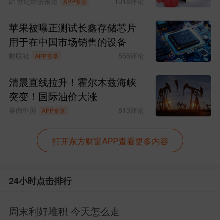
21世纪经济报道
1018
评论
APP专享
近期2026年中国GDP增速预期，核心驱动
苹果被曝正测试长鑫存储芯片
因素是中国科技创新的硬实力！时代真的
用于在中国市场销售的设备
变了，现在拉动经济的是科技、高端制造
财联社
556
评论
APP专享
业、硬科技。等小登创造的财富外溢后，
清晨直线拉升！霍尔木兹海峡
消费、周期蓝筹也受益的，后面也会估值
突变！国际油价大涨
修复 。
券商中国
813
评论
APP专享
最后，看完点赞，腰缠万贯，更多投资干
打开东方财富APP查看更多内容
货内容记得持续关注侯哥！
24小时点击排行
作者声明：个人观点，仅供参考
发布于
创作中心网页端
周末利好堆积 今天怎么走