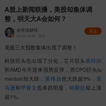
A股上新闻联播，美股却集体调
整，明天大A会如何？
侯哥说财经
关注
06-03 14:48
· 重庆
美股三大指数集体出现了调整！
科技巨头也出现了分化，芯片巨头
英特尔
和AMD今天迎来强势反弹，而CPO巨头lu
mentum却大跌，
英伟达
也大跌超3%，
亚
马逊
和
甲骨文
也杀跌明显，
特斯拉
却上涨
超1%。