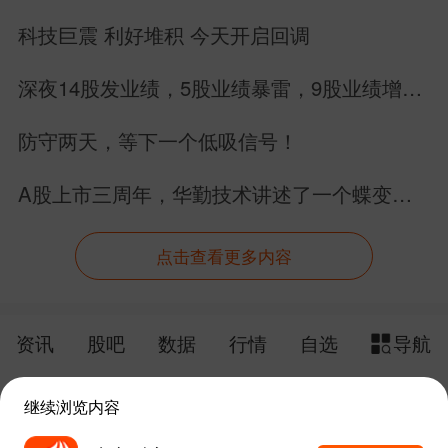
吴移动等科技成长类基金。
科技巨震 利好堆积 今天开启回调
深夜14股发业绩，5股业绩暴雷，9股业绩增
操作回顾：
长，别搞错方向
防守两天，等下一个低吸信号！
5月份先涨后跌，全月为震荡行情，大盘涨
幅很小，市场分化比较严重。
A股上市三周年，华勤技术讲述了一个蝶变故
事
由于双创上涨加速，特别是科创板、芯片
点击查看更多内容
等指数涨幅过快，成交量和换手率也大幅
增加，所以在5月26日做了调仓，减少了
资讯
股吧
数据
行情
自选
导航
涨幅过快的相关基金。
触屏版
电脑版
继续浏览内容
另外，随着市场持续上涨，累计涨幅不断