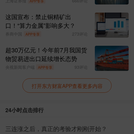
上海证券报
666
评论
APP专享
这国宣布：禁止铜精矿出
口！“算力金属”影响多大？
券商中国
273
评论
APP专享
超30万亿元！今年前7月我国货
物贸易进出口延续增长态势
央视新闻客户端
93
评论
APP专享
打开东方财富APP查看更多内容
近一月盈亏贡献：
表现落后的基金：南方智锐、南华丰汇、
24小时点击排行
广发聚丰等偏周期和防御的基金。
三连涨之后，真正的考验才刚刚开始？
表现较好的是：永赢融安、永赢科技、东