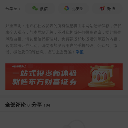
常言道："说得好不如做得好″，实证主要
分享至：
微信
朋友圈
微博
记录个人投资历程，主打真诚，并永远站
在投资者角度考虑。
郑重声明：用户在社区发表的所有信息将由本网站记录保存，仅代
表个人观点，与本网站无关，不对您构成任何投资建议，据此操作
希望能给信任的朋友一些参考，主要聊一
风险自担。请勿相信代客理财、免费荐股和炒股培训等宣传内容，
远离非法证券活动。请勿添加发言用户的手机号码、公众号、微
些操作回顾、感悟，还有未来方向、投资
博、微信及QQ等信息，谨防上当受骗！
举报
计划等。
特别是在恐慌蔓延的情况下，会从多角度
理性分析，提振信心！
盈亏概览：
全部评论
分享
0
104