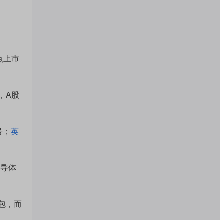
门
概
点上市
念
，A股
吧
号；
英
半导体
我
包，而
关