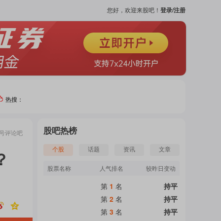
您好，欢迎来股吧！
登录/注册
热搜：
热门
股吧热榜
号评论
吧
个股
个股
话题
资讯
文章
？
股票名称
人气排名
较昨日变动
吧
第
1
名
持平
页
第
2
名
持平
第
3
名
持平