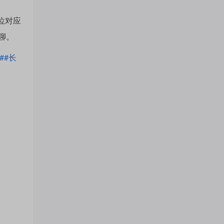
位对应
注
聊。
#
#长
的
吧
更
多