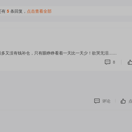
还有
5
条回复，
点击查看全部
最多又没有钱补仓，只有眼睁睁看着一天比一天少！欲哭无泪……
8
评论