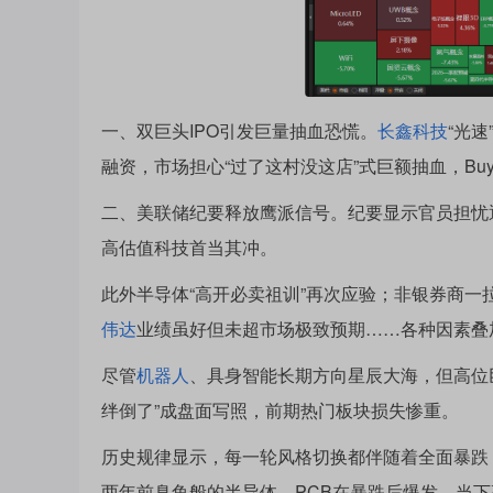
一、双巨头IPO引发巨量抽血恐慌。
长鑫科技
“光
融资，市场担心“过了这村没这店”式巨额抽血，Buy the r
二、美联储纪要释放鹰派信号。纪要显示官员担忧
高估值科技首当其冲。
此外半导体“高开必卖祖训”再次应验；非银券商
伟达
业绩虽好但未超市场极致预期……各种因素叠
尽管
机器人
、具身智能长期方向星辰大海，但高位
绊倒了”成盘面写照，前期热门板块损失惨重。
历史规律显示，每一轮风格切换都伴随着全面暴跌
两年前臭鱼般的半导体、PCB在暴跌后爆发。当