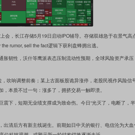
速”上会，长江存储5月19日启动IPO辅导。存储双雄急于在景气高
umor, sell the fact逻辑下获利盘蜂拥出逃。
通胀韧性，沃什等鹰派表态压制流动性预期，全球风险资产承压
一拉，吹响调整前奏；某上古面板股诡异涨停，老股民视作风险信
加，本质不过一句：涨多了，拥挤交易一触即溃。
巨震下，短期无业绩支撑成为致命伤。今日“光灭了，电断了，
，出清后方有新主线诞生。前期如日中天的银行、电信沦为大血
下高位科技退潮，或预示新一轮结构切换逐渐走近。