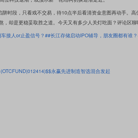
的高开陷阱时段，只看戏不交易，待10点半后看清资金意图再动手。高
熬，却是更稳妥取胜之道。今天又有多少人关灯吃面？评论区聊
车接人or止盈信号？#
#长江存储启动IPO辅导，朋友圈都有谁？
TCFUND|012414)$
$永赢先进制造智选混合发起