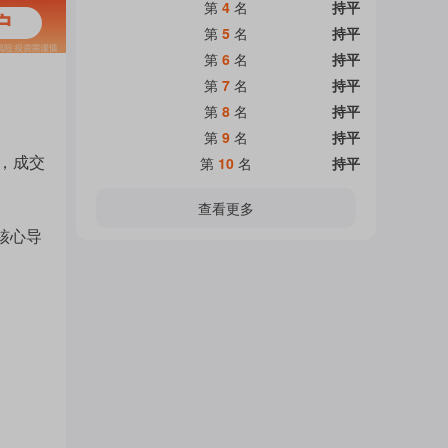
热
第
4
名
持平
面
第
5
名
持平
第
6
名
持平
门
第
7
名
持平
加
第
8
名
持平
第
9
名
持平
主
%，成交
第
10
名
持平
载
查看更多
核心导
题
中...
吧
热