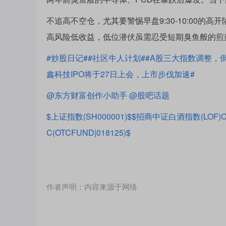
不追高不空仓，尤其要警惕早盘9:30-10:00
高风险低收益，低位潜伏虽需忍受短期臭鱼般的煎
#炒股日记#
#社区牛人计划#
#A股三大指数调整，倒
鑫科技IPO将于27日上会，上市步伐加速#
@东方财富创作小助手
@股吧话题
$上证指数(SH000001)$
$招商中证白酒指数(LOF)C(O
C(OTCFUND|018125)$
作者声明：内容来源于网络