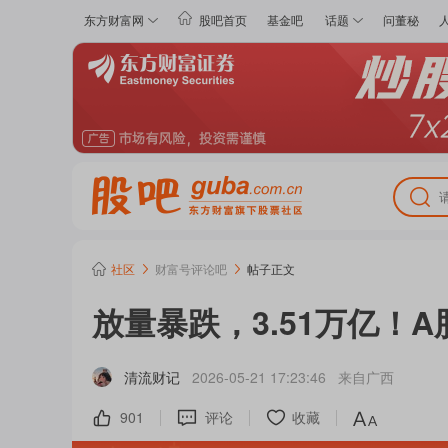
东方财富网
股吧首页
基金吧
话题
问董秘
社区
财富号评论
吧
帖子正文
放量暴跌，3.51万亿！
清流财记
2026-05-21 17:23:46
来自
广西
901
评论
收藏