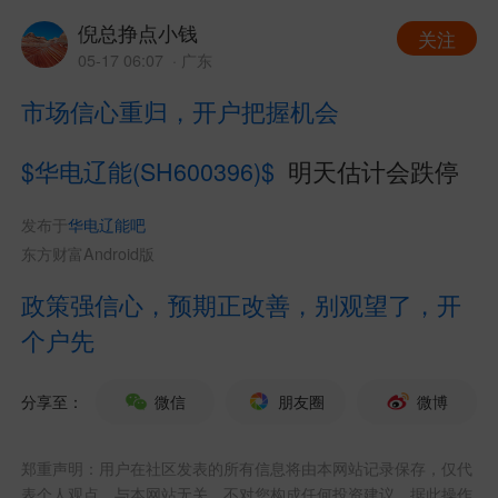
倪总挣点小钱
关注
05-17 06:07
· 广东
市场信心重归，开户把握机会
$华电辽能(SH600396)$
明天估计会跌停
发布于
华电辽能吧
东方财富Android版
政策强信心，预期正改善，别观望了，开
个户先
分享至：
微信
朋友圈
微博
郑重声明：用户在社区发表的所有信息将由本网站记录保存，仅代
表个人观点，与本网站无关，不对您构成任何投资建议，据此操作