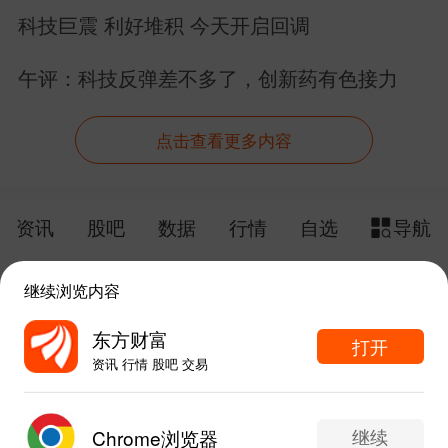
个PCB股集体涨停
科技巨震 利好堆积 今天开启回调
午评：科技反弹差不多了，创新药有色接力
点击查看更多内容
资讯
股吧
数据
行情
自选
导航
触屏版
电脑版
继续浏览内容
给网站提点意见
下载APP
东方财富
打开
资讯 行情 股吧 交易
手机东方财富网 eastmoney.com
东方财富APP内打开
网站备案号:沪ICP备05006054号-11
继续
Chrome浏览器