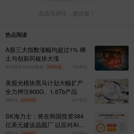
点击写评论，抢沙发！
热点阅读
A股三大指数涨幅均超过1% 稀
土与创新药板块大涨
东方财富Choice数据
794
评论
APP专享
美股光模块黑马计划大幅扩产
全力押注800G、1.6Tb产品
财联社
297
评论
APP专享
SK海力士：将在韩国投资384
亿美元建设晶圆厂 以应对AI时
代持续增长的存储芯片需求
财联社
267
评论
APP专享