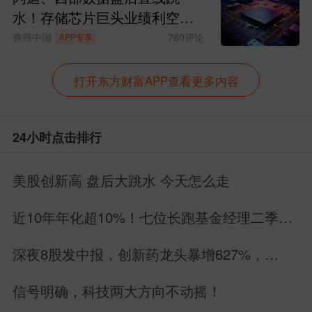
水！存储芯片巨头业绩利空来
袭
券商中国
780
评论
APP专享
打开东方财富APP查看更多内容
24小时点击排行
美股创新高 盘后大跳水 今天怎么走
近10年年化超10%！七位长跑基金经理二季报
深度解读
深夜8股发中报，创新药龙头暴增627%，
MLCC暴雷，6股增长2股下滑
信号明确，科技两大方向不动摇！