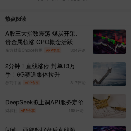
热点阅读
A股三大指数震荡 煤炭开采、
贵金属领涨 CPO概念活跃
东方财富Choice数据
304
评论
APP专享
2分钟！直线涨停 封单13万
手！6G赛道集体拉升
券商中国
317
评论
APP专享
DeepSeek拟上调API服务定价
财联社
168
评论
APP专享
闪迪、西部数据盘后直线跳