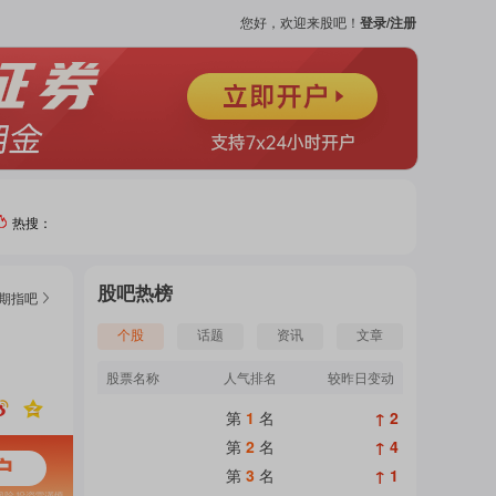
您好，欢迎来股吧！
登录/注册
热搜：
热门
股吧热榜
0期指
吧
个股
个股
话题
资讯
文章
股票名称
人气排名
较昨日变动
吧
第
1
名
↑ 2
页
第
2
名
↑ 4
第
3
名
↑ 1