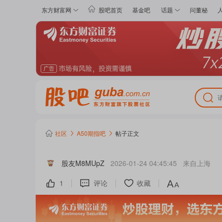
东方财富网
股吧首页
基金吧
话题
问董秘
社区
A50期指
吧
帖子正文
股友M8MUpZ
2026-01-24 04:45:45
来自
上海
1
评论
收藏