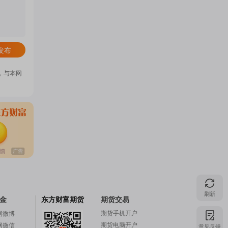
门
发布
概
，与本网
念
吧
我
刷新
金
东方财富期货
期货交易
期货手机开户
网微博
关
期货电脑开户
意见反馈
网微信