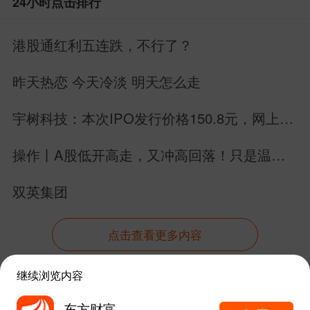
24小时点击排行
港股通红利五连跌，不行了？
昨天热恋 今天冷淡 明天怎么走
宇树科技：本次IPO发行价格150.8元，网上申
购日为8月10日！
操作丨A股低开高走，又冲高回落！只是温和
调整，划重点了！
双英集团
点击查看更多内容
继续浏览内容
资讯
股吧
数据
行情
自选
导航
东方财富