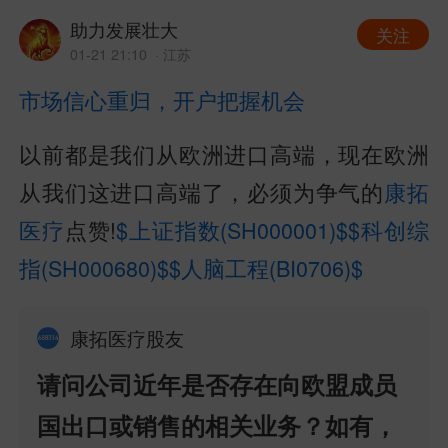
助力发展壮大
关注
01-21 21:10
· 江苏
市场信心重归，开户把握机会
以前都是我们从欧洲进口高端，现在欧洲
从我们这进口高端了，必须为争气的
康拓
医疗
点赞!
$上证指数(SH000001)$
$科创综
指(SH000680)$
$人脑工程(BI0706)$
康拓医疗股友
请问公司近年是否存在向欧盟成员
国出口或销售的相关业务？如有，