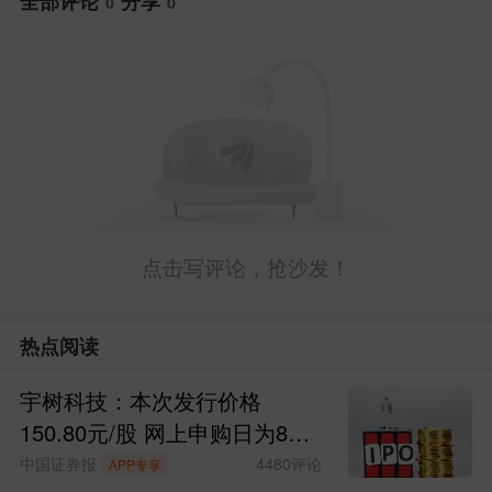
全部评论
分享
0
0
点击写评论，抢沙发！
热点阅读
宇树科技：本次发行价格
150.80元/股 网上申购日为8月
10日
中国证券报
4480
评论
APP专享