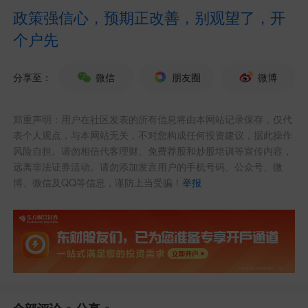
全球化布局，积极扩展海外业务，已有产
政策强信心，预期正改善，别观望了，开
个户先
品出口至欧盟部分成员国。具体经营情
况，请您参阅公司定期报告。
分享至：
微信
朋友圈
微博
相关讨论(
1
)
郑重声明：用户在社区发表的所有信息将由本网站记录保存，仅代
表个人观点，与本网站无关，不对您构成任何投资建议，据此操作
发布于
上证指数吧
风险自担。请勿相信代客理财、免费荐股和炒股培训等宣传内容，
东方财富Android版
远离非法证券活动。请勿添加发言用户的手机号码、公众号、微
博、微信及QQ等信息，谨防上当受骗！
举报