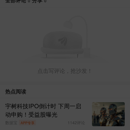
全部评论
分享
0
0
迈瑞医疗
识图：
#
首款侵入式脑机接口医疗器械获批上市
#
点击写评论，抢沙发！
发布于
人脑工程吧
股吧网页版
热点阅读
宇树科技IPO倒计时 下周一启
动申购！受益股曝光
数据宝
1142
评论
APP专享