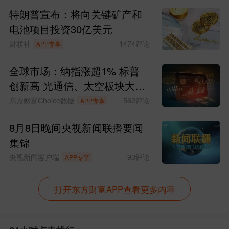
特朗普宣布：将向关键矿产和
电池项目投资30亿美元
财联社
1474
评论
APP专享
全球市场：纳指涨超1% 标普
创新高 光通信、太空板块大涨
SpaceX涨超15%
东方财富Choice数据
562
评论
APP专享
8月8日晚间央视新闻联播要闻
集锦
央视新闻客户端
93
评论
APP专享
打开东方财富APP查看更多内容