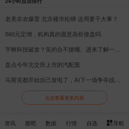
24小时点击排行
老美非农爆雷 北京楼市松绑 这周要干大事？
560元定增，机构真的愿意高价接盘吗
宇树科技破发？笑的合不拢嘴。进来了解一下
具身智能的未来。
盘点今年北交所上市的汽配股
马斯克都开始自己发电了，AI下一场争夺战还
是芯片吗？
点击查看更多内容
资讯
股吧
数据
行情
自选
导航