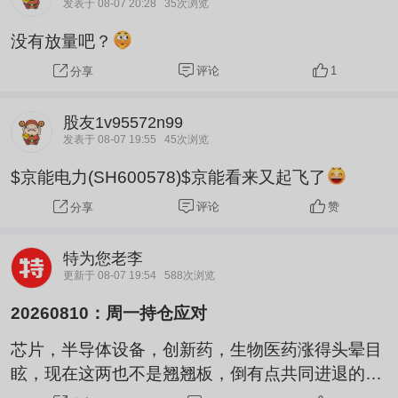
发表于 08-07 20:28
35次浏览
没有放量吧？
评论
1
分享
股友1v95572n99
发表于 08-07 19:55
45次浏览
$京能电力(SH600578)$京能看来又起飞了
评论
赞
分享
特为您老李
更新于 08-07 19:54
588次浏览
20260810：周一持仓应对
芯片，半导体设备，创新药，生物医药涨得头晕目
眩，现在这两也不是翘翘板，倒有点共同进退的感
觉。一个在高位一个在低谷，一起手牵手，难道科