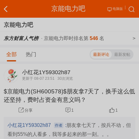
京能电力吧
电脑版
京能电力吧
东方财富人气榜
· 京能电力即时排名第
546
名
>
全部
热门
最新评论
最新发帖
小红花1Y59302h87
更新于 08-07 23:51
30次浏览
$京能电力(SH600578)$朋友拿7天了，换手这么低
还坚持，费时占资金有意义吗？
1
1
分享
小红花1Y59302h87
:
朋友拿七天了，按兵不动，但
作者
看到55%的人看多，我等多起来的那一刻。。。