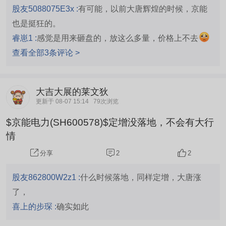
股友5088075E3x :
有可能，以前大唐辉煌的时候，京能
也是挺狂的。
睿崽1 :
感觉是用来砸盘的，放这么多量，价格上不去
查看全部3条评论 >
大吉大展的莱文狄
更新于 08-07 15:14
79次浏览
$京能电力(SH600578)$定增没落地，不会有大行
情
2
2
分享
股友862800W2z1 :
什么时候落地，同样定增，大唐涨
了，
喜上的步琛 :
确实如此