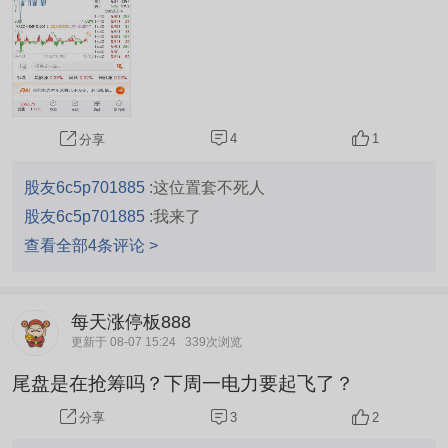
4
1
分享
股友6c5p701885 :
这位置套不死人
股友6c5p701885 :
我来了
查看全部4条评论 >
每天涨停板888
更新于 08-07 15:24
339次浏览
尾盘是在抢筹吗？下周一电力要起飞了？
3
2
分享