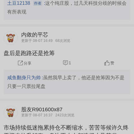
土豆12138
:
这个纯庄股，过几天科技分歧的时候会
作者
有所表现
内敛的平芯
更新于 08-07 16:49
68次浏览
盘后是跑路还是抢筹
1
赞
分享
咸鱼翻身只为帅 :
虽然我早上卖了，他还是抢筹因为不是
只要一只票拉尾盘
股友R901600x87
更新于 08-07 16:37
2423次浏览
市场持续低迷拖累持仓不断缩水，苦苦等候许久终