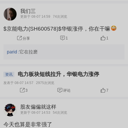
我们三
更新于 08-07 14:59
74次浏览
$京能电力(SH600578)$华银涨停，你在干嘛
1
1
分享
parid :
它在拉磨
电力板块短线拉升，华银电力涨停
资讯
发表于 08-07 14:57
2975次浏览
评论
7
3
股友偏偏就这样
更新于 08-07 14:53
54次浏览
今天也算是非常强了