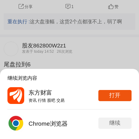
1
赞
分享
重在执行 :
这大盘涨幅，这货2个点都涨不上，弱了啊
股友862800W2z1
发表于 today 14:52
26次浏览
尾盘拉到6
分享
评论
赞
继续浏览内容
东方财富
茂森1967
打开
发表于 today 14:49
40次浏览
资讯 行情 股吧 交易
拉尾盘非什么即什么。
继续
Chrome浏览器
分享
评论
1
发帖
APP内打开