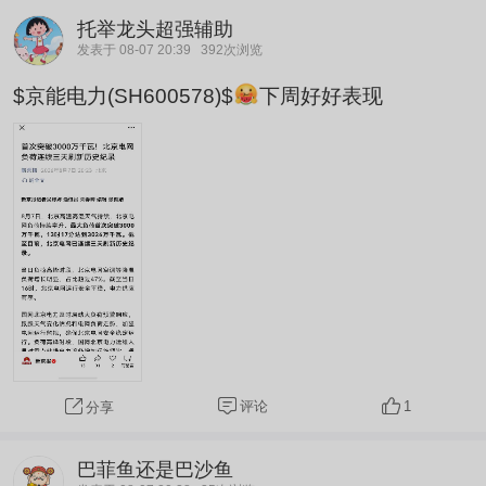
托举龙头超强辅助
发表于 08-07 20:39
392次浏览
$京能电力(SH600578)$
下周好好表现
评论
1
分享
巴菲鱼还是巴沙鱼