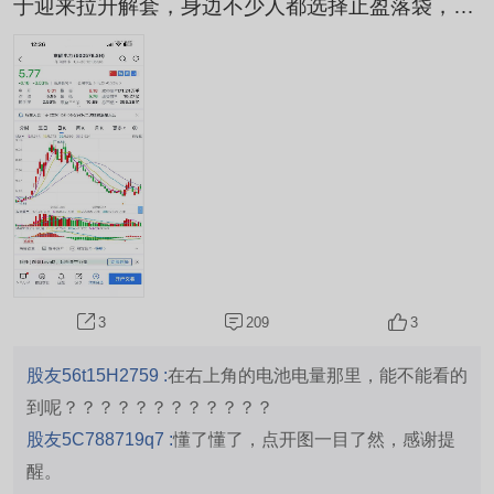
于迎来拉升解套，身边不少人都选择止盈落袋，唯
独我还在期待后续大涨不肯卖出，突如其来的调整
快速打压股价，所有浮盈全部消失，仓位重回亏损
被套状态。
209
3
3
股友56t15H2759 :
在右上角的电池电量那里，能不能看的
到呢？？？？？？？？？？？？
股友5C788719q7 :
懂了懂了，点开图一目了然，感谢提
醒。