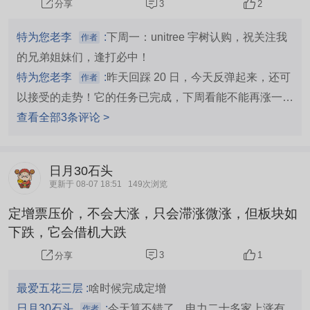
3
2
分享
技资金在修栈道，渡陈仓？接下来关注一下！今天
指数涨39.69点，涨幅1.02%。收3940.04点，涨跌
特为您老李
:
下周一：unitree 宇树认购，祝关注我
作者
比2856：2536，涨停75，跌停4；三市成交量2.6
的兄弟姐妹们，逢打必中！
8万亿，较上一个交易日增1539亿，全天振幅1.4
特为您老李
:
昨天回踩 20 日，今天反弹起来，还可
作者
2%，平均股价2.39%，中位数0.12%，微盘股-0.
以接受的走势！它的任务已完成，下周看能不能再涨一
0...
点，我就止盈了！
查看全部3条评论 >
日月30石头
更新于 08-07 18:51
149次浏览
定增票压价，不会大涨，只会滞涨微涨，但板块如
下跌，它会借机大跌
3
1
分享
最爱五花三层 :
啥时候完成定增
日月30石头
:
今天算不错了，电力二十多家上涨有
作者