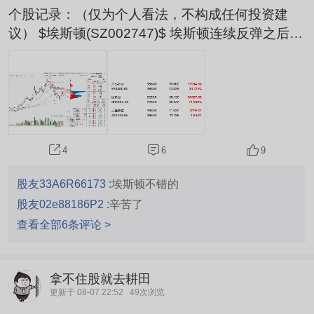
个股记录：（仅为个人看法，不构成任何投资建
议） $埃斯顿(SZ002747)$ 埃斯顿连续反弹之后，
在今天进入了歇一歇的状态，小幅高开之后，下探
考验60均附近的承接，随着市场回暖，板块跟随的
带动下，震荡往上修复，承接的力度和延续性明显
比前几天的要弱，个股的修复积极性提不起来，说
明在这个位置，短期筹码有一部分已经在松动，全
天都是在震荡消化这部分，叠加板块也不够强，修
6
9
4
复的弹性受到了影响，后续看机器人能...
股友33A6R66173 :
埃斯顿不错的
股友02e88186P2 :
辛苦了
查看全部6条评论 >
拿不住股就去耕田
更新于 08-07 22:52
49次浏览