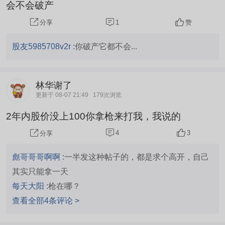
会不会破产
1
赞
分享
股友5985708v2r :
你破产它都不会...
林华谢了
更新于 08-07 21:49
179次浏览
2年内股价没上100你拿枪来打我，我说的
4
3
分享
彪哥哥哥啊啊 :
一半发这种帖子的，都是求个高开，自己
其实只能拿一天
每天大阳 :
枪在哪？
查看全部4条评论 >