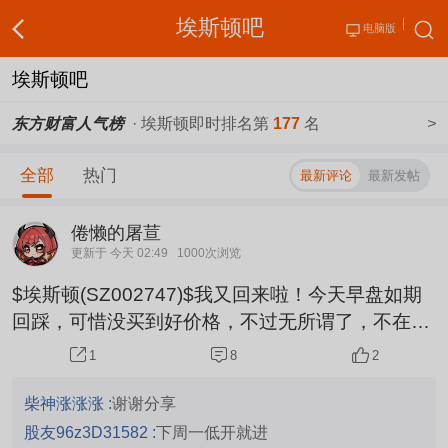
埃斯顿吧
电脑版
埃斯顿吧
东方财富人气榜
· 埃斯顿即时排名第
177
名
>
全部
热门
最新评论
最新发帖
倦懒的屠荁
更新于 今天 02:49
1000次浏览
$埃斯顿(SZ002747)$我又回来啦！今天早盘如期
回踩，可惜没买到好价格，不过无所谓了，不在乎
这一两个点，下午底仓打满，留2成左右仓位做t底
8
2
1
仓不动，从宇树定价来看市场还是看好机器人未来
的发展空间，埃斯顿作为全产业链机器人企业未来
柴神涨涨涨 :
谢谢分享
绝对没话说，这一波说不定能突破上次高点，个人
股友96z3D31582 :
下周一低开就进