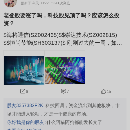
更新于 今天 00:22
5341次浏览
老登股要涨了吗，科技股见顶了吗？应该怎么投
资？
$海格通信(SZ002465)$$崇达技术(SZ002815)
$$恒尚节能(SH603137)$ 刚刚过去的一周，如果
你盯着盘面，脑子里可能全是问号：轮到老登股上
场表现了吗？创新药的复苏开启了吗？AI行情要调
整了吗？ 我们总是不自觉地把自己代入“解题者”的
角色，总希望通过更充分的信息搜集和更深入的分
析，把市场的无常驯化成有常，把概率事件推演成
必然结论。 开头提到的那几个问题，绝大多数投资
7
15
6
者，都无法...
股友3357382F2K :
科技回调，资金流出到其他板块，市
场才能进入轮动，才是一个健康的市场。
你好我是你的股友 :
什么阿猫阿狗都能发长文了