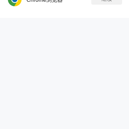
查看全部4条评论 >
发帖
APP内打开
xtj139
发表于 today 20:14
44次浏览
$埃斯顿(SZ002747)$埃斯顿你得加速变轨往上
冲，我们都还在山顶上等你看风景。
分享
评论
4
老板啊老板
更新于 today 20:13
579次浏览
$埃斯顿(SZ002747)$自身都是今年才开始盈利，
又花费四个多亿现金收购一家亏损严重的公司，如
果不存在利益输送，那这绝对是王多鱼都自叹不如
分享
14
2
的最伟大操盘！反正我今天是19.31基本最高位全
抛了，获利离场。
浪花飞舞168:
4个亿，不贵，真的 。等后期慢慢盈利你就