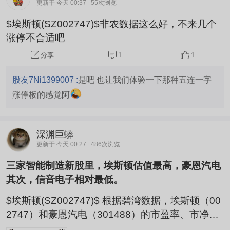
更新于 今天 00:37
55次浏览
$埃斯顿(SZ002747)$非农数据这么好，不来几个
涨停不合适吧
1
1
分享
股友7Ni1399007 :
是吧 也让我们体验一下那种五连一字
涨停板的感觉阿
深渊巨蟒
更新于 今天 00:27
486次浏览
三家智能制造新股里，埃斯顿估值最高，豪恩汽电
其次，信音电子相对最低。
$埃斯顿(SZ002747)$ 根据碧湾数据，埃斯顿（00
2747）和豪恩汽电（301488）的市盈率、市净率
差距明显，前者更高。 估值指标反映的是市场定