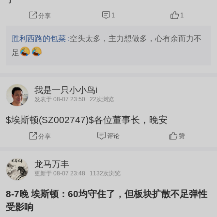
1
1
分享
胜利西路的包菜 :
空头太多，主力想做多，心有余而力不
足
我是一只小小鸟i
发表于 08-07 23:50
22次浏览
$埃斯顿(SZ002747)$各位董事长，晚安
评论
赞
分享
龙马万丰
更新于 08-07 23:48
1132次浏览
8-7晚 埃斯顿：60均守住了，但板块扩散不足弹性
受影响