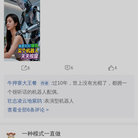
价给予5倍涨幅，即750元以上价格，市值3050
元。 水涨船高，A股机器人概念股，将重新估值。
6
4
8
牛押寨大王餐
:
过10年，世上没有光棍了，都拥一
作者
个很听话的机器人配偶。
壮志凌云地紫鹃 :
表演型机器人
查看全部6条评论 >
一种模式一直做