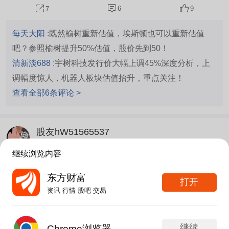
6
9
7
每天大阳 :
既然榆树重新估值，埃斯顿也可以重新估值
吧？参照榆树提升50%估值，股价先到50！
清新淡688 :
宇树科技发行价大幅上调45%深度分析，上
调幅度惊人，机器人板块估值抬升，重点关注！
查看全部6条评论 >
股友hW51565537
更新于 08-07 20:27
260次浏览
继续浏览内容
尾盘一万手是买单还是卖单啊
东方财富
4
赞
打开
分享
资讯 行情 股吧 交易
文示化 :
做t尾灯
凌岳聚宝O劉 :
买单，这几天收盘都是1万手买单
继续
Chrome浏览器