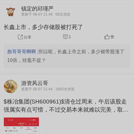
镇定的邱瑾严
更新于 08-07 21:48
68次浏览
长鑫上市，多少存储股被打死了
1
赞
分享
彪哥哥哥啊啊 :
所以呢，长鑫上市之前，多少裙带股涨了
10倍，丝毫不提？
游资风云哥
更新于 08-07 21:44
1605次浏览
$株冶集团(SH600961)$清仓过周末，午后该股走
强属实有点可惜，不过交易本来就难以完美，取舍
是常态。不必纠结单次踏空，市场源源不断有新机
遇。收拾好心情抛开股市杂念，好好享受闲暇周
末，祝大家假期舒心惬意，下周再见！ $厦门钨业