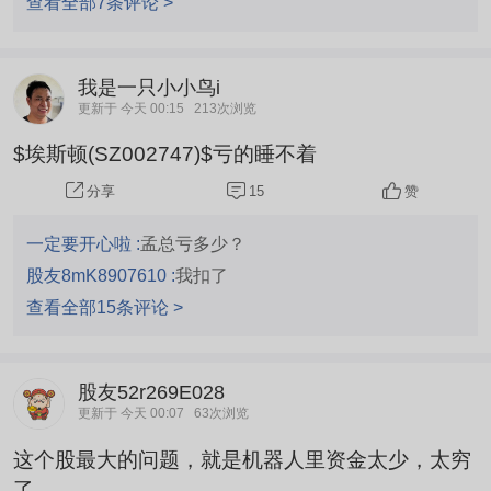
查看全部7条评论 >
我是一只小小鸟i
更新于 今天 00:15
213次浏览
$埃斯顿(SZ002747)$亏的睡不着
15
赞
分享
一定要开心啦 :
孟总亏多少？
股友8mK8907610 :
我扣了
查看全部15条评论 >
股友52r269E028
更新于 今天 00:07
63次浏览
这个股最大的问题，就是机器人里资金太少，太穷
了