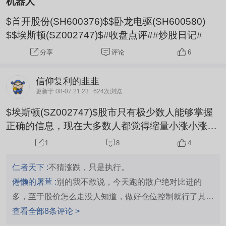
机器人
$首开股份(SH600376)$$卧龙电驱(SH600580)
$$埃斯顿(SZ002747)$#收盘点评##炒股日记#
评论
6
分享
信仰复利的韭韭
更新于 08-07 21:23
624次浏览
$埃斯顿(SZ002747)$股市只有极少数人能够掌握
正确的信息，现在大多数人都觉得缩量小涨小涨必
有大涨，每个人都抱着周一必大涨的想法，觉着有
8
4
1
两个破大会和微弱利好，等着别人或量化来拉自己
来抬轿子，要我看:周一必大跌，大阴柱子才能洗走
仁者天下 :
不猜涨跌，只是执行。
这群人，后面再主升浪主力会比较轻松
倦懒的屠荁 :
别的我不敢说，今天跑的散户绝对比进的
多，至于股价怎么走没人知道，做好仓位控制就行了其他
交给市场～
查看全部8条评论 >