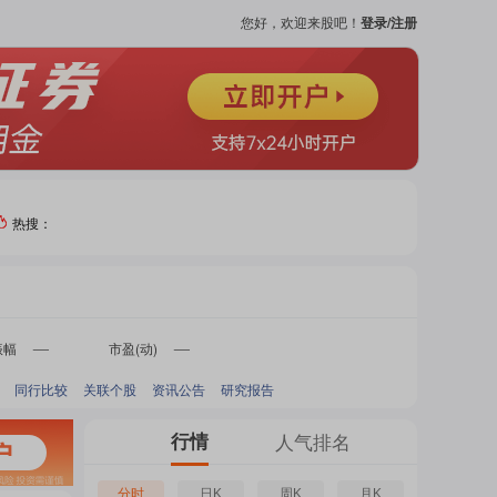
您好，欢迎来股吧！
登录/注册
热搜：
热门
个股
振幅
市盈(动)
-
-
同行比较
关联个股
资讯公告
研究报告
吧
页
行情
人气排名
分时
日K
周K
月K