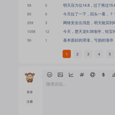
58
0
85
0
网络安全出消息，明天能买到
259
3
1058
12
基本面好的滞涨，亏损的涨停
56
1
1
2
3
4
5
随便说说...
登录
注册