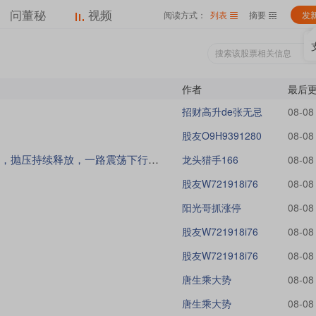
问董秘
视频
阅读方式：
列表
摘要
发
作者
最后
招财高升de张无忌
08-08
股友O9H9391280
08-08
放，一路震荡下行，资金承接偏弱，短线情绪走弱
龙头猎手166
08-08
股友W721918i76
08-08
阳光哥抓涨停
08-08
股友W721918i76
08-08
股友W721918i76
08-08
唐生乘大势
08-08
唐生乘大势
08-08