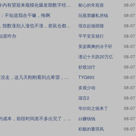
法定数字货币迎来变革窗口，年内有望迎来规模化爆发期数字经济浪潮之下，货币数字化已
耐心的常苑蓉
08-07
：不知道我在干嘛，悔啊
玩股票赚私房钱
08-07
暴涨一次没有，暴跌一次不落，指数涨别人涨也不涨，老鼠仓都不如
现在起做跟随
08-07
知道咋办
平平安安就行
08-07
英姿飒爽的冷子轩
08-07
谨记十天跌20万亿
08-07
炒股治疗
08-07
去年10月份进的，1月份给机会没走，这几天刚刚看到点希望，又要泄了
TYQ893
08-07
多观少动
08-07
箴言2
08-07
华尔街之狼来了
08-07
稳定币是有什么利好吗，我26的成本，前段时间差不多出完了，要不要买回来
zz赚钱钱
08-07
积极的董琪风
08-07