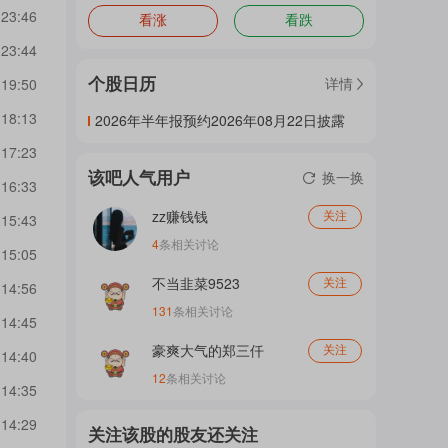
 23:46
看涨
看跌
门
 23:44
个股日历
详情
 19:50
概
 18:13
2026年半年报预约2026年08月22日披露
 17:23
该吧人气用户
换一换
念
 16:33
zz赚钱钱
关注
 15:43
4
条相关讨论
 15:05
吧
不当韭菜9523
关注
 14:56
131
条相关讨论
 14:45
我
豪爽大气的郑三仟
关注
 14:40
12
条相关讨论
 14:35
 14:29
关
关注该股的股友还关注