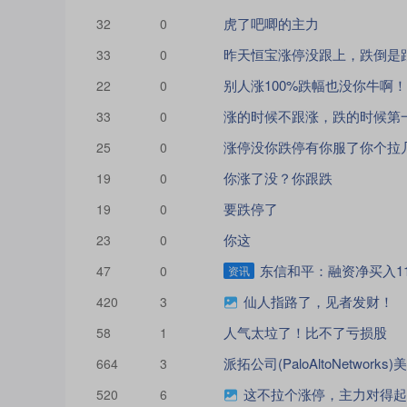
虎了吧唧的主力
32
0
昨天恒宝涨停没跟上，跌倒是
33
0
别人涨100%跌幅也没你牛啊
22
0
涨的时候不跟涨，跌的时候第
33
0
涨停没你跌停有你服了你个拉
25
0
你涨了没？你跟跌
19
0
要跌停了
19
0
你这
23
0
东信和平：融资净买入110
47
0
资讯
仙人指路了，见者发财！
420
3
人气太垃了！比不了亏损股
58
1
664
3
这不拉个涨停，主力对得起
520
6