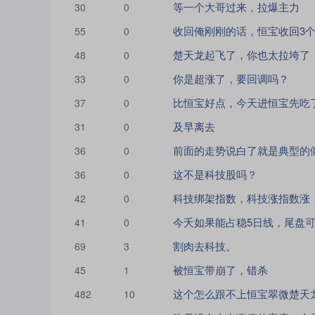
等一个大哥过来，拉爆主力
30
0
收回俺刚刚的话，恒宝收回3
55
0
楚天龙起飞了，你也太拉垮了
48
0
你是超涨了，要回调吗？
33
0
比恒宝好点，今天进恒宝先吃
37
0
及早离去
31
0
36
0
这不是科技股吗？
36
0
42
0
今夭如果能占稳5日线，尾盘
41
0
割肉去科技。
69
3
被恒宝带崩了，错杀
45
1
这个怎么跟不上恒宝翠微楚天
482
10