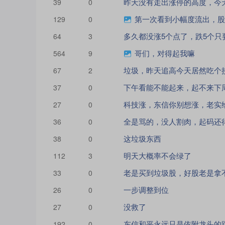
昨天没有走出涨停的高度，今
39
0
第一次看到小幅度流出，股
129
0
多久都没涨5个点了，跌5个只
64
3
哥们，对得起我嘛
564
9
垃圾，昨天追高今天居然吃个
67
2
下午看能不能起来，起不来下
37
0
科技涨，东信你别想涨，老实
27
0
全是骂的，没人割肉，起码还
36
0
这垃圾东西
38
0
明天大概率不会绿了
112
3
老是买到垃圾股，好股老是拿
33
0
一步调整到位
26
0
没救了
27
0
192
0