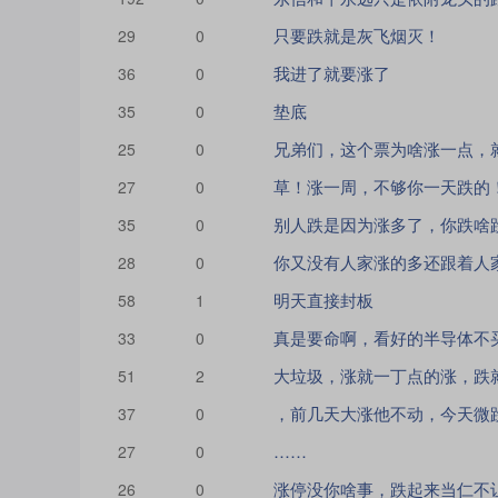
只要跌就是灰飞烟灭！
29
0
我进了就要涨了
36
0
垫底
35
0
兄弟们，这个票为啥涨一点，
25
0
草！涨一周，不够你一天跌的
27
0
别人跌是因为涨多了，你跌啥
35
0
你又没有人家涨的多还跟着人
28
0
明天直接封板
58
1
真是要命啊，看好的半导体不
33
0
51
2
，前几天大涨他不动，今天微
37
0
……
27
0
涨停没你啥事，跌起来当仁不
26
0