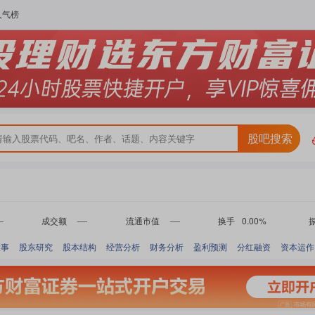
人气榜
股吧搜索
成交额
流通市值
换手
0.00%
-
-
-
大事
股东研究
股本结构
经营分析
财务分析
盈利预测
分红融资
资本运作