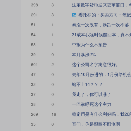
398
3
委托标的：买卖方向：笔记
291
3
51
1
31成本我啥时候能回本，真不
54
1
中报为什么不预告
58
1
本月暴涨2%
39
0
这个公司名字寓意很好。
601
2
47
0
站不上14？？？
32
0
我走了，你可以涨了
37
0
一巴掌呼死这个主力
38
0
269
16
哥们，你是跟跌不跟涨啊
35
0