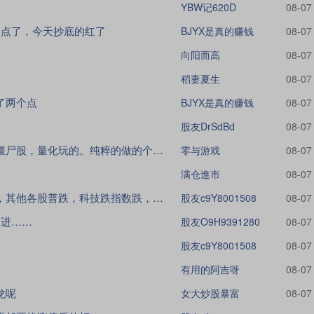
YBW记620D
08-07
个点了，今天抄底的红了
BJYX是真的赚钱
08-07
向阳而高
08-07
稻妻夏生
08-07
了两个点
BJYX是真的赚钱
08-07
股友DrSdBd
08-07
前面的走势说白了就是典型的僵尸股，量化玩的。纯粹的做的个局，怀疑交易的数字都是假
零与游戏
08-07
满仓進市
08-07
科技绑架指数，科技涨指数涨，其他各股普跌，科技跌指数跌，其他各股也跌。
股友c9Y8001508
08-07
可进……
股友O9H9391280
08-07
股友c9Y8001508
08-07
有用的阿吉呀
08-07
龙呢
女大炒股暴富
08-07