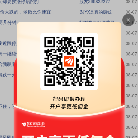
天却要挨涨停后的打
股友2I9t822277
08-07
价大跌的，翠微比你便宜
BJYX是真的赚钱
08-07
要几分钟
招财腾达de潘乘风
08-07
无聊的市场1008
08-07
接近跌停删除再也不看
宋传轩
08-07
周一继续调整
chemistrycxm9652
08-07
给我趴着。
股友c9Y8001508
08-07
得跌一天，继续等
豪爽大气的郑三仟
08-07
股友M366800I25
08-07
股友31FG665185
08-07
不住，唉
善辩的严昭
08-07
箴言2
08-07
股友DrSdBd
08-07
东信和平永远只是依附龙头的跟风附庸，不会暴跌让人果断割肉，也难以走出独立行情拉升
基民759U8D9250
08-07