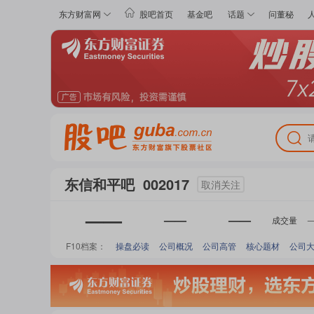
东方财富网
股吧首页
基金吧
话题
问董秘
东信和平
吧
002017
取消关注
——
——
——
成交量
F10档案：
操盘必读
公司概况
公司高管
核心题材
公司