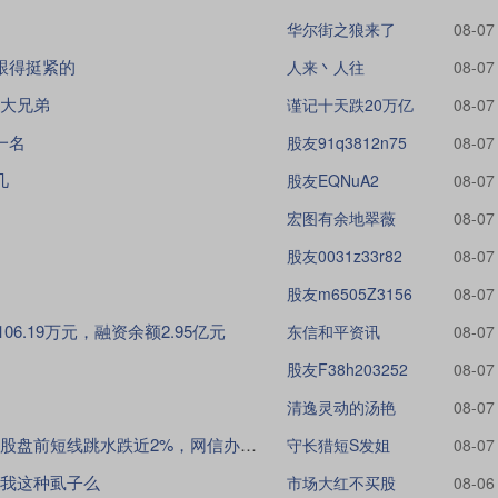
华尔街之狼来了
08-07
跟得挺紧的
人来丶人往
08-07
！大兄弟
谨记十天跌20万亿
08-07
一名
股友91q3812n75
08-07
几
股友EQNuA2
08-07
宏图有余地翠薇
08-07
股友0031z33r82
08-07
股友m6505Z3156
08-07
6.19万元，融资余额2.95亿元
东信和平资讯
08-07
股友F38h203252
08-07
清逸灵动的汤艳
08-07
派拓公司(PaloAltoNetworks)美股盘前短线跳水跌近2%，网信办对派
守长猎短S发姐
08-07
我这种虱子么
市场大红不买股
08-06