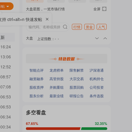
热
面
新帖
大盘星图，一览市场行情
全屏
支持 ctrl+alt+n 快速发帖
门
行情
资金
人气
加
更新
大盘
上证指数
：
-
-
深证成指
：
-
-
 16:24
主
沪深300
：
-
-
载
中小100
：
-
-
 13:06
创业板指
：
-
-
 12:52
题
智能点评
龙虎榜单
限售解禁
沪深港通
中...
 08:57
融资融券
高管持股
大宗交易
机构持仓
 07:08
股权质押
并购重组
股票回购
公司投资
吧
股东分析
最新业绩
研报公告
条件选股
 06:53
 06:53
多空看盘
 06:34
热
67.65
%
32.35
%
 00:34