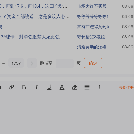
明天压力位14.8，过了再过15.6，再到17.6，再18.4，这四个坎，反弹到
市场大红不买股
08-06
今天拉了一下，回头一看，？？？资金全部绕道，这是多没人心啊，中电科加油也没用了，
等等等等等等等1
08-06
吗
富有广进得黄药师
08-06
今天，楚天龙9.38涨停，恒宝9.39涨停，封单强度楚天龙更强，恒宝第二，四方第
守长猎短S发姐
08-06
清逸灵动的汤艳
08-06
1757
跳转至
页
确定
去创作中