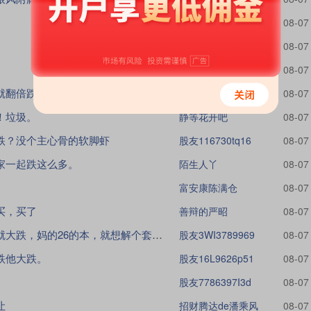
谨记十天跌20万亿
08-07
梦中十倍股
08-07
股友DrSdBd
08-07
就翻倍跌回去？
深海君
08-07
！垃圾。
静等花开吧
08-07
跌？没个主心骨的软脚虾
股友116730tq16
08-07
家一起跌这么多。
陌生人丫
08-07
富安康陈满仓
08-07
买，买了
善辩的严昭
08-07
大垃圾，涨就一丁点的涨，跌就大跌，妈的26的本，就想解个套起码得几年
股友3WI3789969
08-07
跌他大跌。
股友16L9626p51
08-07
股友7786397I3d
08-07
让
招财腾达de潘乘风
08-07