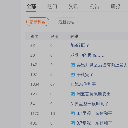
热门
资讯
公告
研报
全部
最新评论
最新发帖
阅读
评论
标题
都9连阳了
22
0
老登中的极品……
29
0
卖出开盘之后没有向上发力，抛压持续释
142
2
干就完了
197
2
转战东信和平
1334
67
周五竞价果断卖出
120
0
又要盘整一段时间了
34
0
8.7早观，东信和平
1175
18
8.7复观，东信和平
405
3