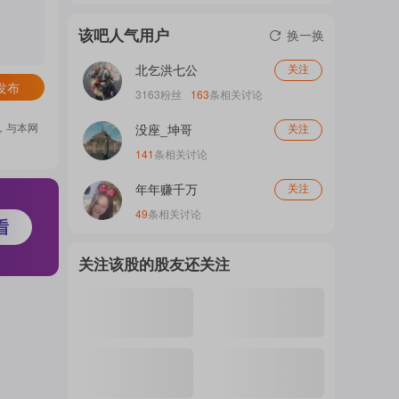
门
该吧人气用户
换一换
北乞洪七公
关注
发布
概
3163
粉丝
163
条相关讨论
，与本网
没座_坤哥
关注
141
条相关讨论
念
年年赚千万
关注
49
条相关讨论
吧
关注该股的股友还关注
我
关