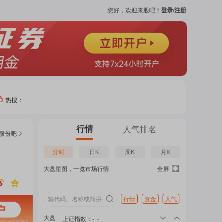
您好，欢迎来股吧！
登录/注册
热搜：
热门
行情
人气排名
股份
吧
个股
分时
日K
周K
月K
大盘星图，一览市场行情
全屏
吧
页
行情
资金
人气
大盘
上证指数
：
-
-