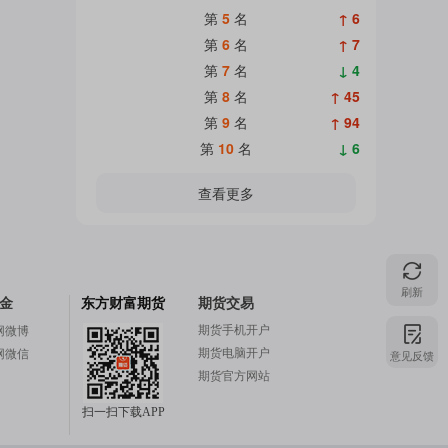
第
5
名
↑ 6
第
6
名
↑ 7
第
7
名
↓ 4
第
8
名
↑ 45
第
9
名
↑ 94
第
10
名
↓ 6
查看更多
刷新
金
东方财富期货
期货交易
期货手机开户
网微博
期货电脑开户
网微信
意见反馈
期货官方网站
扫一扫下载APP