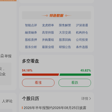
热
深证成指
：
-
-
面
沪深300
：
-
-
中小100
：
-
-
创业板指
：
-
-
门
加
智能点评
龙虎榜单
限售解禁
沪深港通
融资融券
高管持股
大宗交易
机构持仓
主
股权质押
并购重组
股票回购
公司投资
载
股东分析
最新业绩
研报公告
条件选股
举报
题
多空看盘
中...
议，
54.18
%
45.82
%
公众
吧
看涨
看跌
个股日历
详情
热
人评论
2026年半年报预约2026年08月25日披露