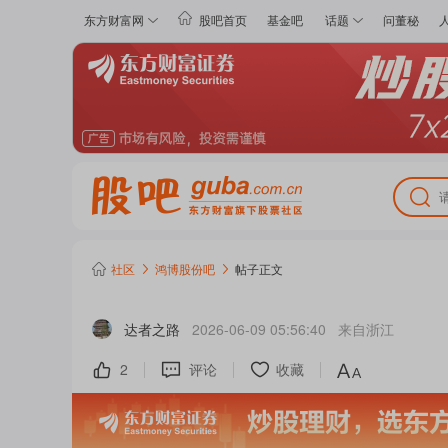
东方财富网
股吧首页
基金吧
话题
问董秘
社区
鸿博股份
吧
帖子正文
达者之路
2026-06-09 05:56:40
来自
浙江
2
评论
收藏