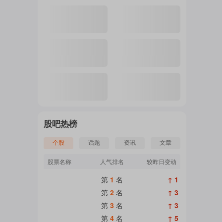
注
的
吧
股吧热榜
个股
话题
资讯
文章
更
股票名称
人气排名
较昨日变动
第
1
名
↑ 1
多
第
2
名
↑ 3
第
3
名
↑ 3
第
4
名
↑ 5