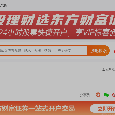
人气榜
股吧搜索
返回
鸿博
分享到：