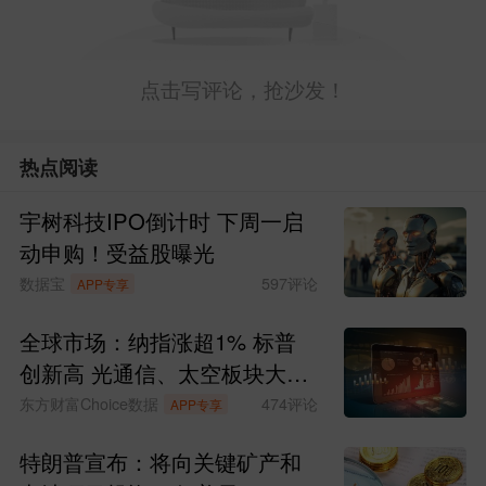
点击写评论，抢沙发！
热点阅读
宇树科技IPO倒计时 下周一启
动申购！受益股曝光
数据宝
597
评论
APP专享
全球市场：纳指涨超1% 标普
创新高 光通信、太空板块大涨
SpaceX涨超15%
东方财富Choice数据
474
评论
APP专享
特朗普宣布：将向关键矿产和