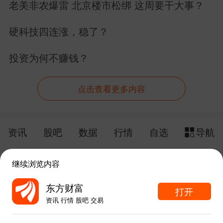
老美非农爆雷 北京楼市松绑 这周要干大事？
硬科技四连涨，稳了？
投资为何不赚钱？
点击查看更多内容
资讯
股吧
数据
行情
自选
导航
触屏版
电脑版
继续浏览内容
给网站提点意见
下载APP
东方财富
打开
资讯 行情 股吧 交易
手机东方财富网 eastmoney.com
东方财富APP内打开
网站备案号:沪ICP备05006054号-11