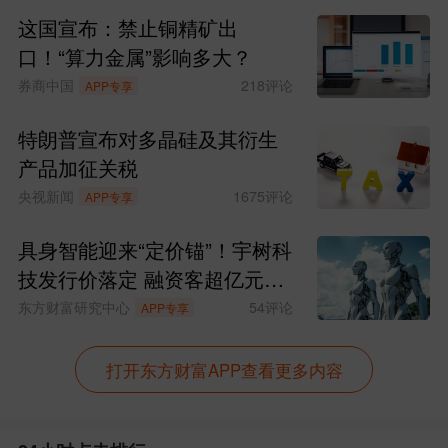
这国宣布：禁止铜精矿出
口！“算力金属”影响多大？
券商中国
218
评论
APP专享
特朗普宣布对多晶硅及其衍生
产品加征关税
央视新闻
1675
评论
APP专享
具身智能迎来“定价锚”！宇树科
技发行价落定 融资客超亿元抢
筹这10股
东方财富研究中心
54
评论
APP专享
打开东方财富APP查看更多内容