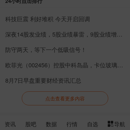
24小时点击排行
科技巨震 利好堆积 今天开启回调
深夜14股发业绩，5股业绩暴雷，9股业绩增
长，别搞错方向
防守两天，等下一个低吸信号！
欧菲光（002456）控股中科岛晶，卡位玻璃基
先进封装赛道
8月7日早盘重要财经资讯汇总
点击查看更多内容
资讯
股吧
数据
行情
自选
导航