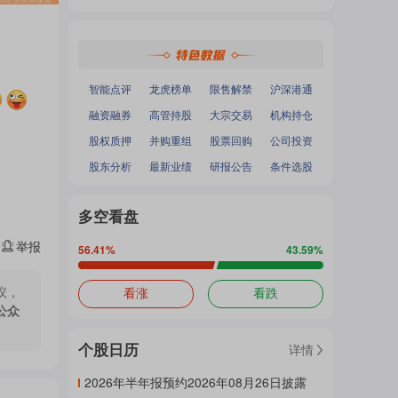
热
深证成指
：
-
-
面
沪深300
：
-
-
中小100
：
-
-
创业板指
：
-
-
门
加
智能点评
龙虎榜单
限售解禁
沪深港通
融资融券
高管持股
大宗交易
机构持仓
主
股权质押
并购重组
股票回购
公司投资
载
股东分析
最新业绩
研报公告
条件选股
题
多空看盘
中...
举报
56.41
%
43.59
%
吧
议，
看涨
看跌
公众
个股日历
详情
热
2026年半年报预约2026年08月26日披露