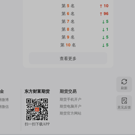
第
5
名
↑ 10
第
6
名
↑ 96
第
7
名
↓ 5
第
8
名
↓ 1
第
9
名
↓ 5
第
10
名
↓ 5
查看更多
刷新
金
东方财富期货
期货交易
期货手机开户
网微博
期货电脑开户
网微信
意见反馈
期货官方网站
扫一扫下载APP