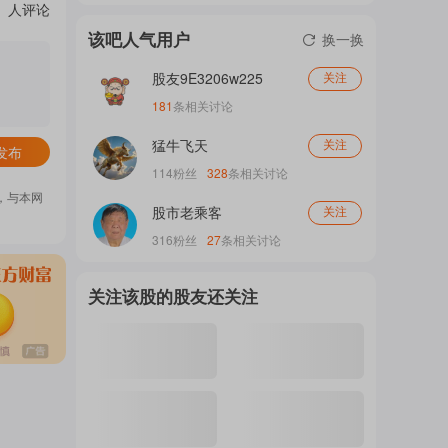
人评论
门
该吧人气用户
换一换
股友9E3206w225
关注
概
181
条相关讨论
猛牛飞天
关注
发布
114
粉丝
328
条相关讨论
念
，与本网
股市老乘客
关注
316
粉丝
27
条相关讨论
吧
关注该股的股友还关注
我
关