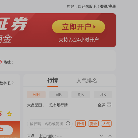
您好，欢迎来股吧！
登录/注册
热搜：
热门
行情
人气排名
数字
吧
个股
分时
日K
周K
月K
大盘星图，一览市场行情
全屏
吧
页
行情
资金
人气
大盘
上证指数
：
-
-