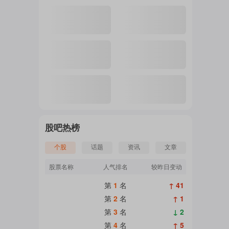
注
的
吧
股吧热榜
个股
话题
资讯
文章
更
股票名称
人气排名
较昨日变动
第
1
名
↑ 41
多
第
2
名
↑ 1
第
3
名
↓ 2
第
4
名
↑ 5