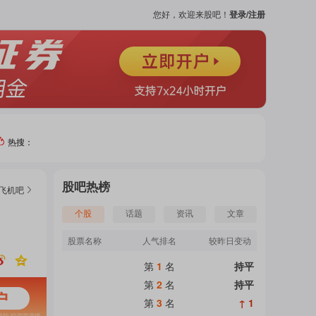
您好，欢迎来股吧！
登录/注册
热搜：
热门
股吧热榜
飞机
吧
个股
个股
话题
资讯
文章
股票名称
人气排名
较昨日变动
吧
第
1
名
持平
页
第
2
名
持平
第
3
名
↑ 1