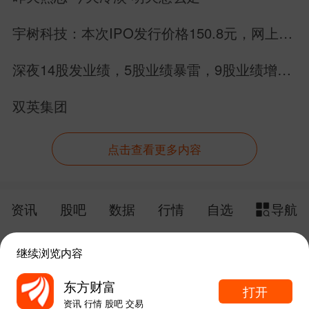
宇树科技：本次IPO发行价格150.8元，网上申
购日为8月10日！
深夜14股发业绩，5股业绩暴雷，9股业绩增
长，别搞错方向
双英集团
点击查看更多内容
资讯
股吧
数据
行情
自选
导航
触屏版
电脑版
继续浏览内容
给网站提点意见
下载APP
东方财富
打开
资讯 行情 股吧 交易