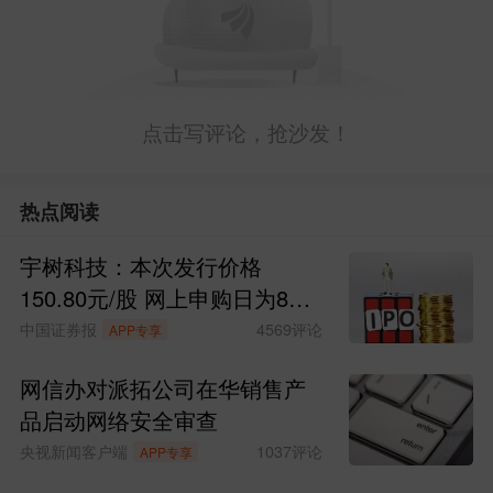
点击写评论，抢沙发！
热点阅读
宇树科技：本次发行价格
150.80元/股 网上申购日为8月
10日
中国证券报
4569
评论
APP专享
网信办对派拓公司在华销售产
品启动网络安全审查
央视新闻客户端
1037
评论
APP专享